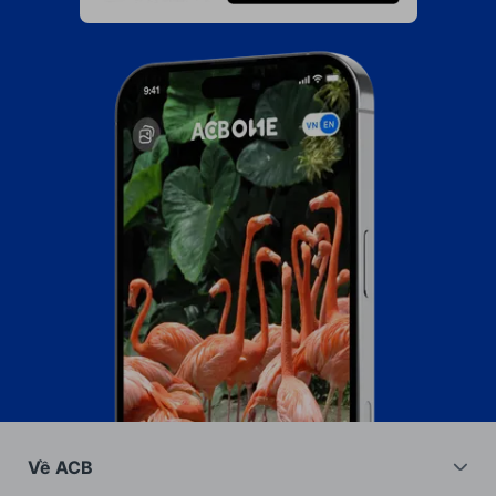
Về ACB