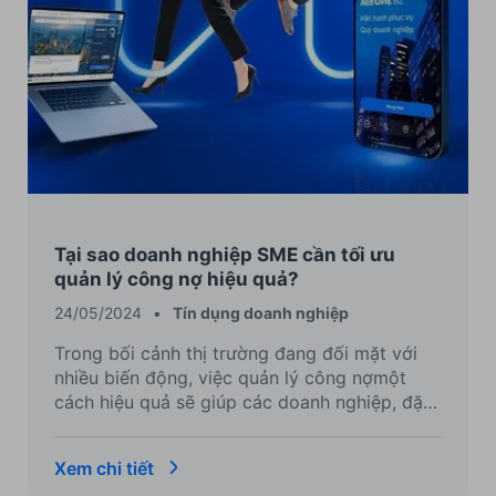
Tại sao doanh nghiệp SME cần tối ưu
quản lý công nợ hiệu quả?
24/05/2024
•
Tín dụng doanh nghiệp
Trong bối cảnh thị trường đang đối mặt với
nhiều biến động, việc quản lý công nợmột
cách hiệu quả sẽ giúp các doanh nghiệp, đặc
biệt là doanh nghiệp nhỏ và vừa tối ưu chi phí
cũng như các hoạt động doanh nghiệp. Trong
Xem chi tiết
bài viết này, ACB sẽ gửi đến doanh nghiệp