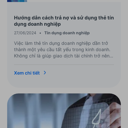
Hướng dẫn cách trả nợ và sử dụng thẻ tín
dụng doanh nghiệp
27/06/2024
•
Tín dụng doanh nghiệp
Việc làm thẻ tín dụng doanh nghiệp dần trở
thành một yêu cầu tất yếu trong kinh doanh.
Không chỉ là giúp giao dịch tài chính trở nên
thuận tiện, thẻ tín dụng doanh nghiệp còn
giúp công ty, tập đoàn dễ dàng quản lý dòng
Xem chi tiết
tiền.