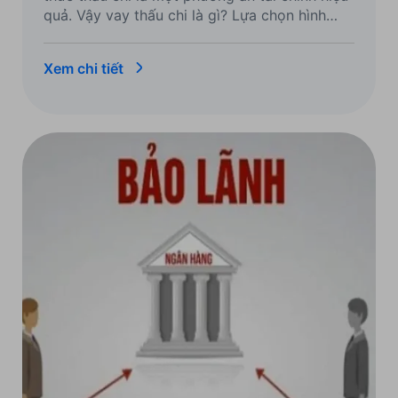
quả. Vậy vay thấu chi là gì? Lựa chọn hình
thức vay nào để phù hợp với tình hình tài
chính của doanh nghiệp và được giải ngân
Xem chi tiết
nhanh chóng?