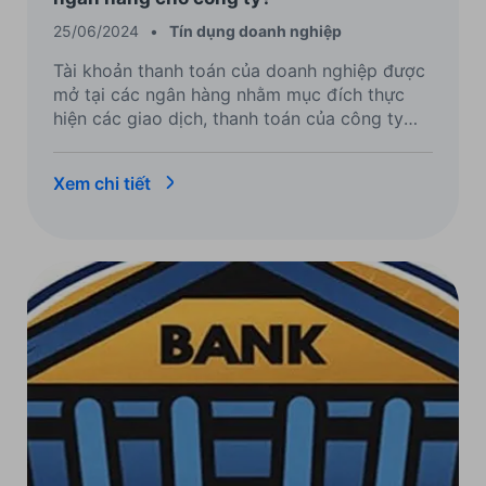
25/06/2024
•
Tín dụng doanh nghiệp
Tài khoản thanh toán của doanh nghiệp được
mở tại các ngân hàng nhằm mục đích thực
hiện các giao dịch, thanh toán của công ty
như: đóng thuế; thanh toán lương cho nhân
viên; thành toán các hóa đơn điện, nước, mặt
Xem chi tiết
bằng. Vậy làm sao để đăng ký mở tài khoản
doanh nghiệp trực tuyến tại ACB?