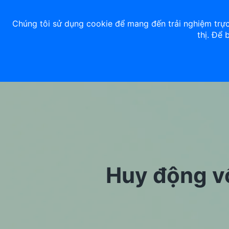
Về chúng tôi
Nhà đầu tư
Tuyển dụng
ACB Rewards
Thư 
Chúng tôi sử dụng cookie để mang đến trải nghiệm trực
thị. Để 
Ngân hàng số
Cá nhân
Huy động v