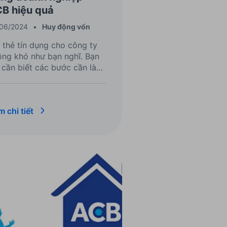
B hiệu quả
/06/2024
•
Huy động vốn
 thẻ tín dụng cho công ty
ông khó như bạn nghĩ. Bạn
 cần biết các bước cần làm,
xác định nhu cầu, chọn loại
ẻ và ngân hàng, đến chuẩn
và nộp hồ sơ.
 chi tiết