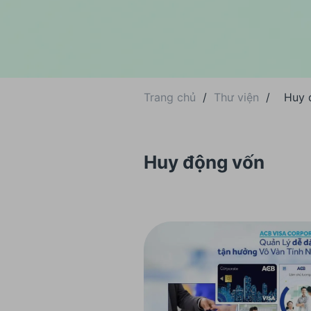
Trang chủ
/
Thư viện
/
Huy 
Huy động vốn