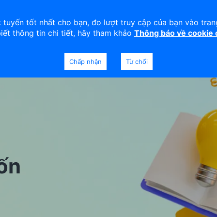
viện
An toàn
Thanh lý tài sản
 tuyến tốt nhất cho bạn, đo lượt truy cập của bạn vào tra
biết thông tin chi tiết, hãy tham khảo
Thông báo về cookie
Doanh nghiệp
Ngân hàng Ưu tiên
Chấp nhận
Từ chối
ốn