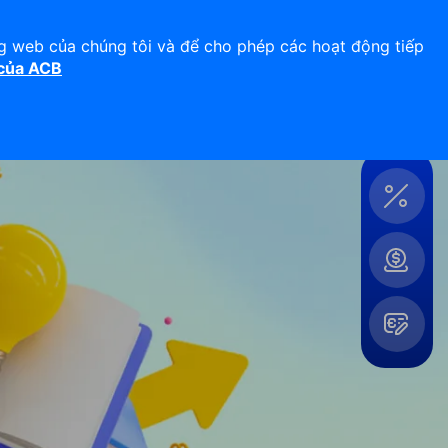
Hỗ trợ 24/7
Liên hệ
ng web của chúng tôi và để cho phép các hoạt động tiếp
 của ACB
Đăng nhập
Công
cụ &
Tiện
ích
Mở
rộng