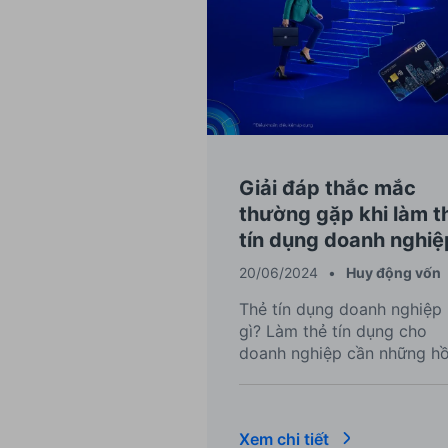
Giải đáp thắc mắc
thường gặp khi làm t
tín dụng doanh nghiệ
20/06/2024
•
Huy động vốn
Thẻ tín dụng doanh nghiệp 
gì? Làm thẻ tín dụng cho
doanh nghiệp cần những h
sơ gì? Cùng ACB giải đáp c
tiết các thắc mắc qua bài v
chi tiết dưới đây.
Xem chi tiết