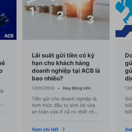
Lãi suất gửi tiền có kỳ
Do
hẻ
hạn cho khách hàng
gử
p
doanh nghiệp tại ACB là
gử
bao nhiêu?
dị
12/06/2024
•
Huy động vốn
12/
là
Tiền gửi cho doanh nghiệp là
Gửi
ồ
hình thức đầu tư sinh lời vừa
bi
hi
an toàn vừa ít rủi ro nhất cho
biế
iết
doanh nghiệp ở thời điểm hiện
ph
nay. Hãy cùng ACB tìm hiểu về
gi
Xem chi tiết
Xem
những cách mở tài khoản tiền
tiề