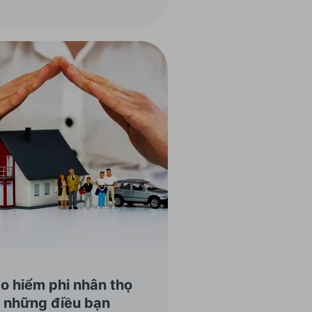
ng bài viết này, ACB xin
a sẻ về các hình thức cũng
ư ưu, nhược điểm của giải
áp gửi tiết kiệm cho Doanh
iệp.
o hiểm phi nhân thọ
 những điều bạn