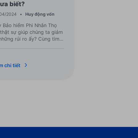
ưa biết?
04/2024
•
Huy động vốn
y Bảo hiểm Phi Nhân Thọ
thật sự giúp chúng ta giảm
những rủi ro ấy? Cùng tìm
u ở bài viết dưới đây.
 chi tiết