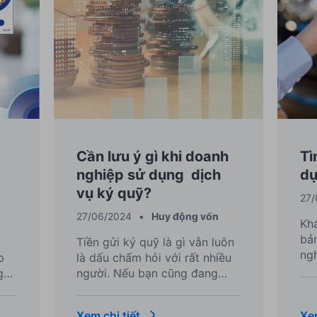
Cần lưu ý gì khi doanh
Tì
nghiệp sử dụng dịch
dụ
vụ ký quỹ?
27/
27/06/2024
•
Huy động vốn
Kh
bả
Tiền gửi ký quỹ là gì vẫn luôn
ngh
p
là dấu chấm hỏi với rất nhiều
dụ
g
người. Nếu bạn cũng đang
tài
thắc mắc về vấn đề này thì
nay
hãy cùng ACB tìm hiểu qua bài
Xem chi tiết
Xem