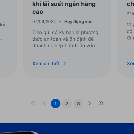
khi lãi suất ngân hàng
ch
cao
22/
07/06/2024
•
Huy động vốn
 kỳ
Vậ
có 
Tiền gửi có kỳ hạn là phương
đi 
thức an toàn và ổn định để
hiể
doanh nghiệp bảo toàn vốn và
tăng cường lợi nhuận. Khi lãi
suất ngân hàng tăng cao,
Xem chi tiết
Xem
doanh nghiệp cần chiến lược
linh hoạt và hiệu quả để tối ưu
hóa nguồn vốn. Hãy cùng tìm
hiểu ngay!
1
2
3