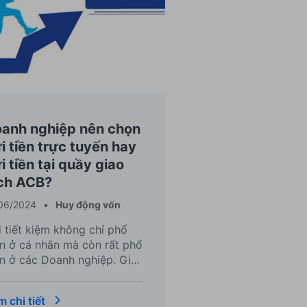
anh nghiệp nên chọn
i tiền trực tuyến hay
i tiền tại quầy giao
ch ACB?
06/2024
•
Huy động vốn
 tiết kiệm không chỉ phổ
ến ở cá nhân mà còn rất phổ
n ở các Doanh nghiệp. Giải
áp này giúp Doanh nghiệp
a tăng vốn thông qua dòng
 chi tiết
n rảnh rỗi được tối ưu nhất.