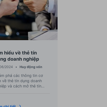
m hiểu về thẻ tín
ng doanh nghiệp
06/2024
•
Huy động vốn
ám phá các thông tin cơ
n về thẻ tín dụng doanh
iệp và cách mở thẻ tín
ng doanh nghiệp để quản lý
 chính hiệu quả ngay hôm
.
 chi tiết