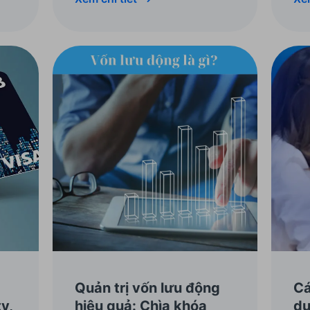
viết bên dưới nhé!
Quản trị vốn lưu động
Cá
y,
hiệu quả: Chìa khóa
dụ