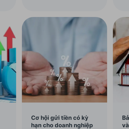
gửi doanh nghiệp và chi tiết
Tro
về bảng lãi suất tiền gửi tại
chi
ngân hàng ACB trong bài viết
nh
dưới đây.
ph
ngh
Cơ hội gửi tiền có kỳ
Bả
p
hạn cho doanh nghiệp
và