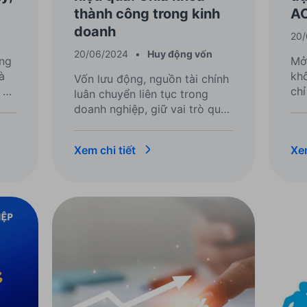
thành công trong kinh
AC
doanh
20
20/06/2024
•
Huy động vốn
ng
Mở
à
kh
Vốn lưu động, nguồn tài chính
 để
chỉ
luân chuyển liên tục trong
iệp
từ 
doanh nghiệp, giữ vai trò quan
th
trọng như "dòng máu" nuôi
bị 
dưỡng hoạt động kinh doanh
Xem chi tiết
Xem
hàng ngày. Hãy tìm hiểu ngay!