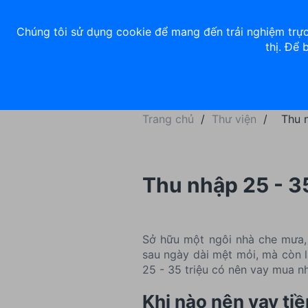
Về chúng tôi
Nhà đầu tư
Tuyển dụng
ACB Rewards
Thư 
Chúng tôi sử dụng cookie để mang đến trải nghiệm trực
thị. Để 
Ngân hàng số
Cá nhân
Trang chủ
/
Thư viện
/
Thu 
Thu nhập 25 - 3
Sở hữu một ngôi nhà che mưa, 
sau ngày dài mệt mỏi, mà còn l
25 - 35 triệu có nên vay mua nh
Khi nào nên vay ti