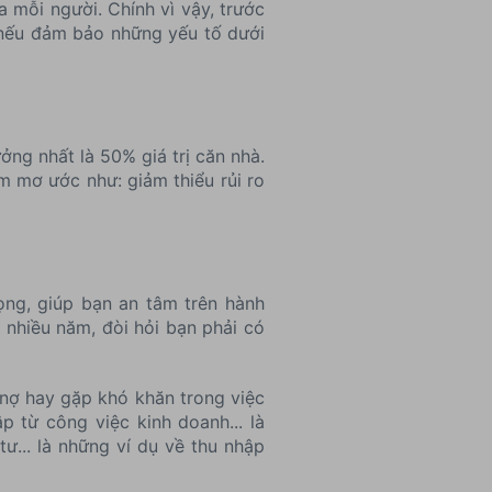
 mỗi người. Chính vì vậy, trước
 nếu đảm bảo những yếu tố dưới
ởng nhất là 50% giá trị căn nhà.
ấm mơ ước như: giảm thiểu rủi ro
ọng, giúp bạn an tâm trên hành
g nhiều năm, đòi hỏi bạn phải có
ỡ nợ hay gặp khó khăn trong việc
p từ công việc kinh doanh... là
tư... là những ví dụ về thu nhập