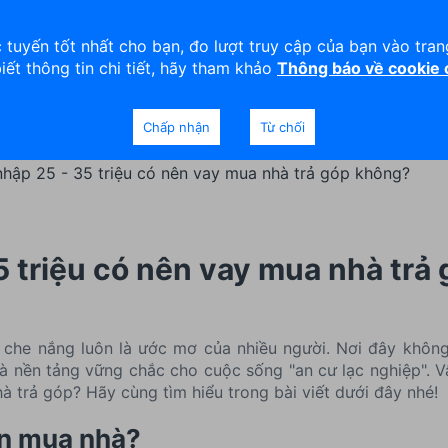
viện
An toàn
Thanh lý tài sản
 tuyến tốt nhất cho bạn, đo lượt truy cập của bạn vào tra
biết thông tin chi tiết, hãy tham khảo
Thông báo về cookie
Doanh nghiệp
Ngân hàng Ưu tiên
Chấp nhận
Từ chối
nhập 25 - 35 triệu có nên vay mua nhà trả góp không?
5 triệu có nên vay mua nhà trả
che nắng luôn là ước mơ của nhiều người. Nơi đây khôn
à nền tảng vững chắc cho cuộc sống "an cư lạc nghiệp". 
à trả góp? Hãy cùng tìm hiểu trong bài viết dưới đây nhé!
ền mua nhà?