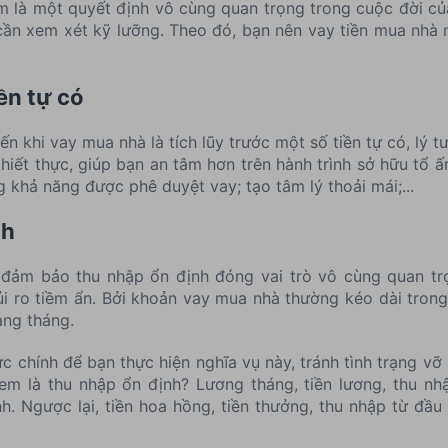
 là một quyết định vô cùng quan trọng trong cuộc đời của
 cần xem xét kỹ lưỡng. Theo đó, bạn nên vay tiền mua nhà
iền tự có
 khi vay mua nhà là tích lũy trước một số tiền tự có, lý tư
 thiết thực, giúp bạn an tâm hơn trên hành trình sở hữu tổ 
ăng khả năng được phê duyệt vay; tạo tâm lý thoải mái;...
nh
c đảm bảo thu nhập ổn định đóng vai trò vô cùng quan tr
rủi ro tiềm ẩn. Bởi khoản vay mua nhà thường kéo dài tron
àng tháng.
c chính để bạn thực hiện nghĩa vụ này, tránh tình trạng v
xem là thu nhập ổn định? Lương tháng, tiền lương, thu nhậ
. Ngược lại, tiền hoa hồng, tiền thưởng, thu nhập từ đầu 