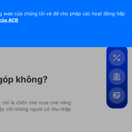
Hỗ trợ 24/7
Liên hệ
ng web của chúng tôi và để cho phép các hoạt động tiếp
 của ACB
Đăng nhập
Công
cụ &
Tiện
ích
 góp không?
g chỉ là chốn che mưa che nắng
Vậy với những người có thu nhập
Mở
rộng