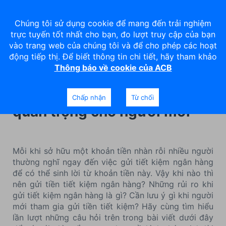
Chúng tôi sử dụng cookie để mang đến trải nghiệm
trực tuyến tốt nhất cho bạn, đo lượt truy cập của bạn
vào trang web của chúng tôi và để cho phép các hoạt
động tiếp thị. Để biết thông tin chi tiết, hãy tham khảo
Thông báo về cookie của ACB
Những rủi ro khi gửi tiết
kiệm ngân hàng và lưu ý
Chấp nhận
Từ chối
quan trọng cho người mới
Mỗi khi sở hữu một khoản tiền nhàn rỗi nhiều người
thường nghĩ ngay đến việc gửi tiết kiệm ngân hàng
để có thể sinh lời từ khoản tiền này. Vậy khi nào thì
nên gửi tiền tiết kiệm ngân hàng? Những rủi ro khi
gửi tiết kiệm ngân hàng là gì? Cần lưu ý gì khi người
mới tham gia gửi tiền tiết kiệm? Hãy cùng tìm hiểu
lần lượt những câu hỏi trên trong bài viết dưới đây