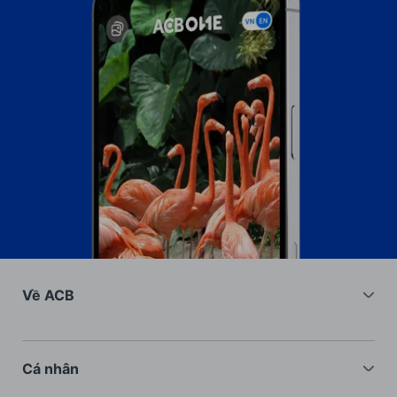
Về ACB
Về chúng tôi
Nhà đầu tư
Cá nhân