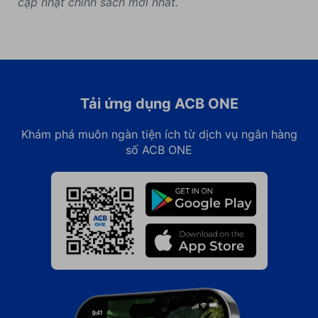
cập nhật chính sách mới nhất.
Tải ứng dụng ACB ONE
Khám phá muôn ngàn tiện ích từ dịch vụ ngân hàng
số ACB ONE