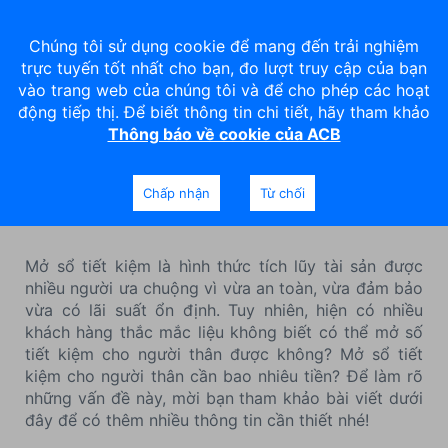
Chúng tôi sử dụng cookie để mang đến trải nghiệm
trực tuyến tốt nhất cho bạn, đo lượt truy cập của bạn
vào trang web của chúng tôi và để cho phép các hoạt
động tiếp thị. Để biết thông tin chi tiết, hãy tham khảo
Thông báo về cookie của ACB
Mở sổ tiết kiệm cho người
thân cần bao nhiêu tiền?
Chấp nhận
Từ chối
Mở sổ tiết kiệm là hình thức tích lũy tài sản được
nhiều người ưa chuộng vì vừa an toàn, vừa đảm bảo
vừa có lãi suất ổn định. Tuy nhiên, hiện có nhiều
khách hàng thắc mắc liệu không biết có thể mở số
tiết kiệm cho người thân được không? Mở sổ tiết
kiệm cho người thân cần bao nhiêu tiền? Để làm rõ
những vấn đề này, mời bạn tham khảo bài viết dưới
đây để có thêm nhiều thông tin cần thiết nhé!