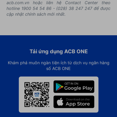
acb.com.vn hoặc liên hệ Contact Center theo
hotline 1900 54 54 86 - (028) 38 247 247 để được
cập nhật chính sách mới nhất.
Tải ứng dụng ACB ONE
Khám phá muôn ngàn tiện ích từ dịch vụ ngân hàng
số ACB ONE