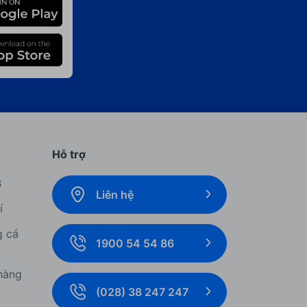
Hỗ trợ
B
Liên hệ
í
g cá
1900 54 54 86
hàng
(028) 38 247 247