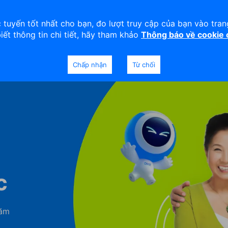
viện
An toàn
Thanh lý tài sản
 tuyến tốt nhất cho bạn, đo lượt truy cập của bạn vào tra
biết thông tin chi tiết, hãy tham khảo
Thông báo về cookie
Doanh nghiệp
Ngân hàng Ưu tiên
Chấp nhận
Từ chối
c
năm