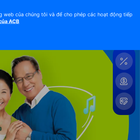
Hỗ trợ 24/7
Liên hệ
ng web của chúng tôi và để cho phép các hoạt động tiếp
 của ACB
Đăng nhập
Công
cụ &
Tiện
ích
Mở
rộng