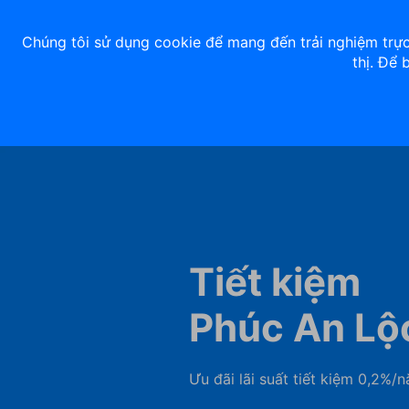
Về chúng tôi
Nhà đầu tư
Tuyển dụng
ACB Rewards
Thư 
Chúng tôi sử dụng cookie để mang đến trải nghiệm trực
thị. Để 
Ngân hàng số
Cá nhân
Tiết kiệm
Phúc An Lộ
Ưu đãi lãi suất tiết kiệm 0,2%/