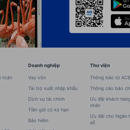
Doanh nghiệp
Thư viện
h toán
Vay vốn
Thông báo từ AC
Tài trợ xuất nhập khẩu
Thông cáo báo ch
Dịch vụ tài chính
Ưu đãi khách hàn
nhân
Tiền gửi có kỳ hạn
Ưu đãi cho Ngân 
Bảo hiểm
số