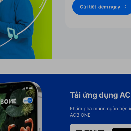
Gửi tiết kiệm ngay
Tải ứng dụng A
Khám phá muôn ngàn tiện í
ACB ONE