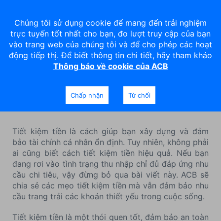
Chúng tôi sử dụng cookie để mang đến trải nghiệm
trực tuyến tốt nhất cho bạn, đo lượt truy cập của bạn
vào trang web của chúng tôi và để cho phép các hoạt
động tiếp thị. Để biết thông tin chi tiết, hãy tham khảo
Thông báo về cookie của ACB
7 việc cần làm ngay giúp bạn
tiết kiệm "núi" tiền
Chấp nhận
Từ chối
Tiết kiệm tiền là cách giúp bạn xây dựng và đảm
bảo tài chính cá nhân ổn định. Tuy nhiên, không phải
ai cũng biết cách tiết kiệm tiền hiệu quả. Nếu bạn
đang rơi vào tình trạng thu nhập chỉ đủ đáp ứng nhu
cầu chi tiêu, vậy đừng bỏ qua bài viết này. ACB sẽ
chia sẻ các mẹo tiết kiệm tiền mà vẫn đảm bảo nhu
cầu trang trải các khoản thiết yếu trong cuộc sống.
Tiết kiệm tiền là một thói quen tốt, đảm bảo an toàn