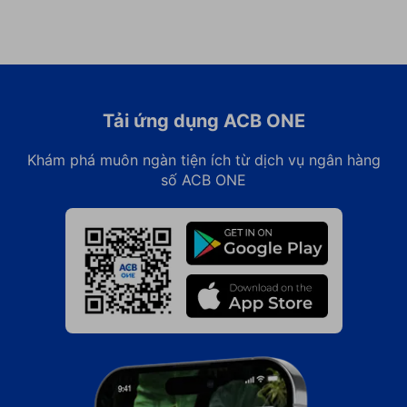
Tải ứng dụng ACB ONE
Khám phá muôn ngàn tiện ích từ dịch vụ ngân hàng
số ACB ONE