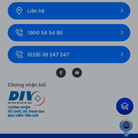
Bảo hiểm
Ưu đãi khách hàng cá nhân
Liên hệ
Gói giải pháp
Ưu đãi cho Ngân hàng số
Ngoại hối và Thị trường tài chính
Ưu đãi khách hàng doanh nghiệp
1900 54 54 86
Giải pháp thanh toán
Biểu mẫu, biểu phí cá nhân
Thẻ doanh nghiệp
Biểu mẫu, biểu phí doanh nghiệp
(028) 38 247 247
Bảo lãnh
Kiến thức ngân hàng
Bảo vệ dữ liệu cá nhân
Chứng nhận bởi