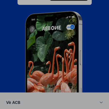
Về ACB