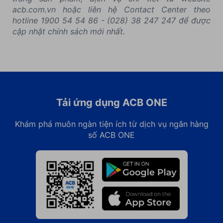
acb.com.vn hoặc liên hệ Contact Center theo
hotline 1900 54 54 86 - (028) 38 247 247 để được
cập nhật chính sách mới nhất.
Tải ứng dụng ACB ONE
Khám phá muôn ngàn tiện ích từ dịch vụ ngân hàng
số ACB ONE