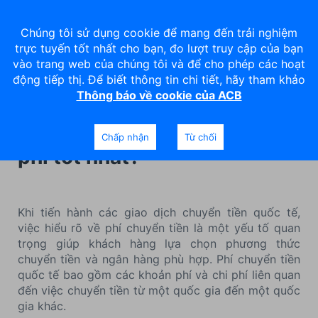
Chúng tôi sử dụng cookie để mang đến trải nghiệm
trực tuyến tốt nhất cho bạn, đo lượt truy cập của bạn
vào trang web của chúng tôi và để cho phép các hoạt
động tiếp thị. Để biết thông tin chi tiết, hãy tham khảo
Thông báo về cookie của ACB
Phí chuyển tiền quốc tế bao
gồm gì? Ngân hàng nào có
Chấp nhận
Từ chối
phí tốt nhất?
Khi tiến hành các giao dịch chuyển tiền quốc tế,
việc hiểu rõ về phí chuyển tiền là một yếu tố quan
trọng giúp khách hàng lựa chọn phương thức
chuyển tiền và ngân hàng phù hợp. Phí chuyển tiền
quốc tế bao gồm các khoản phí và chi phí liên quan
đến việc chuyển tiền từ một quốc gia đến một quốc
gia khác.