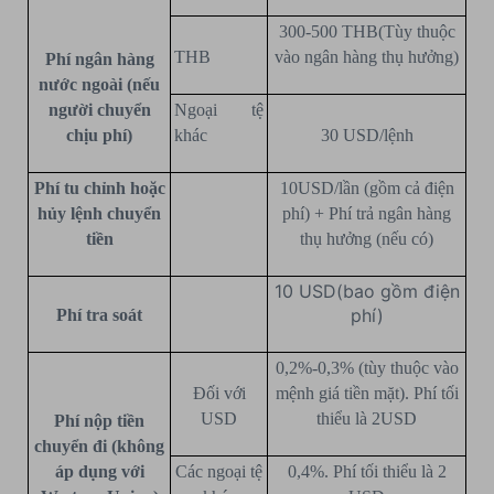
300-500 THB
(Tùy thuộc
THB
vào ngân hàng thụ hưởng)
Phí ngân hàng
nước ngoài (nếu
người chuyển
Ngoại tệ
chịu phí)
khác
30 USD/lệnh
Phí tu chỉnh hoặc
10USD/lần (gồm cả điện
hủy lệnh chuyển
phí) + Phí trả ngân hàng
tiền
thụ hưởng (nếu có)
10 USD(bao gồm điện
phí)
Phí tra soát
0,2%-0,3% (tùy thuộc vào
Đối với
mệnh giá tiền mặt). Phí tối
USD
thiểu là 2USD
Phí nộp tiền
chuyển đi (không
áp dụng với
Các ngoại tệ
0,4%. Phí tối thiểu là 2