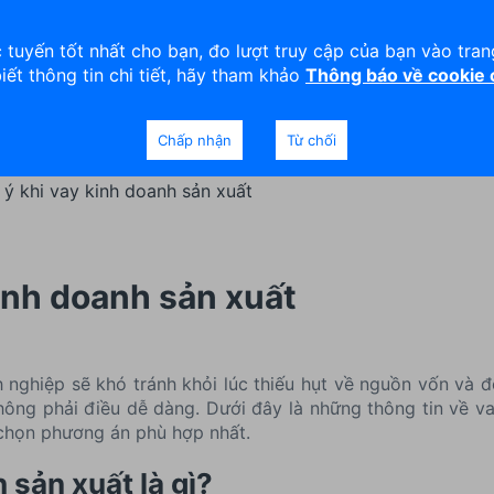
viện
An toàn
Thanh lý tài sản
 tuyến tốt nhất cho bạn, đo lượt truy cập của bạn vào tra
biết thông tin chi tiết, hãy tham khảo
Thông báo về cookie
Doanh nghiệp
Ngân hàng Ưu tiên
Chấp nhận
Từ chối
 ý khi vay kinh doanh sản xuất
kinh doanh sản xuất
 nghiệp sẽ khó tránh khỏi lúc thiếu hụt về nguồn vốn và
ông phải điều dễ dàng. Dưới đây là những thông tin về v
chọn phương án phù hợp nhất.
 sản xuất là gì?