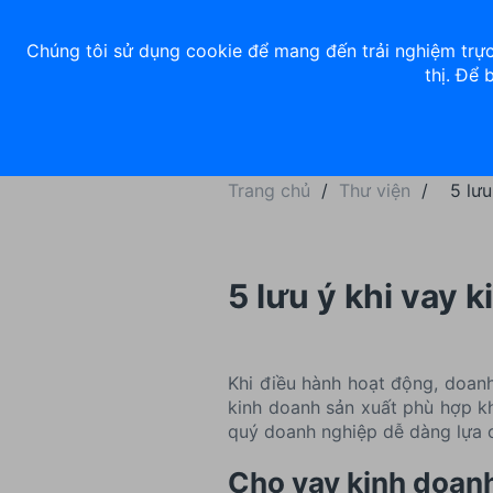
Về chúng tôi
Nhà đầu tư
Tuyển dụng
ACB Rewards
Thư 
Chúng tôi sử dụng cookie để mang đến trải nghiệm trực
thị. Để 
Ngân hàng số
Cá nhân
Trang chủ
/
Thư viện
/
5 lưu
5 lưu ý khi vay 
Khi điều hành hoạt động, doanh
kinh doanh sản xuất phù hợp kh
quý doanh nghiệp dễ dàng lựa 
Cho vay kinh doanh