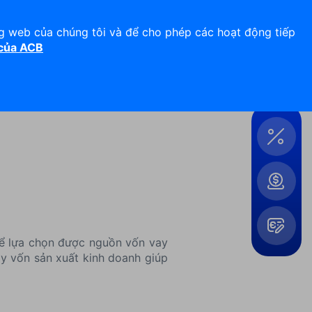
Hỗ trợ 24/7
Liên hệ
ng web của chúng tôi và để cho phép các hoạt động tiếp
 của ACB
Đăng nhập
Công
cụ &
Tiện
ích
 để lựa chọn được nguồn vốn vay
ay vốn sản xuất kinh doanh giúp
Mở
rộng