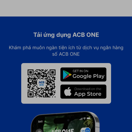
Tải ứng dụng ACB ONE
Khám phá muôn ngàn tiện ích từ dịch vụ ngân hàng
số ACB ONE