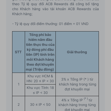
theo Tỷ lệ quy đổi ACB Rewards đã công bố tặng
cho Khách hàng vào tài khoản ACB Rewards của
Khách hàng;
- Tỷ lệ quy đổi điểm thưởng: 01 điểm = 01 VND
Tổng phí bảo
hiểm năm đầu
tiên thực thu của
kỳ đóng phí đầu
STT
Giải thưởng
tiên (IP) tính trên
mỗi Khách hàng
theo đợt khuyến
mại (Triệu đồng)
Khu vực HCM &
3% x Tổng IP (* ) từ
HN: 20 ≤ IP < 30
1
khách hàng trong từng
Khu vực Tỉnh: 18
đợt khuyến mại
≤ IP < 30
(* )
4%
x Tổng IP
từ
2
30 ≤ IP < 50
khách hàng trong từng
đợt khuyến mại