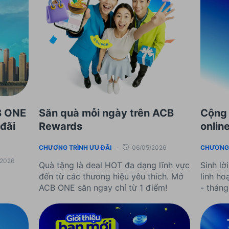
B ONE
Săn quà mỗi ngày trên ACB
Cộng 
 đãi
Rewards
onlin
CHƯƠNG TRÌNH ƯU ĐÃI
-
06/05/2026
CHƯƠNG 
/2026
Quà tặng là deal HOT đa dạng lĩnh vực
Sinh lời
đến từ các thương hiệu yêu thích. Mở
linh ho
ACB ONE săn ngay chỉ từ 1 điểm!
- thán