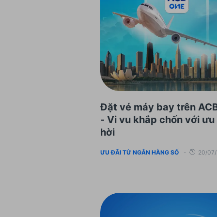
Đặt vé máy bay trên AC
- Vi vu khắp chốn với ưu
hời
ƯU ĐÃI TỪ NGÂN HÀNG SỐ
-
20/07