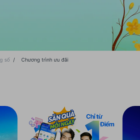
g số
/
Chương trình ưu đãi