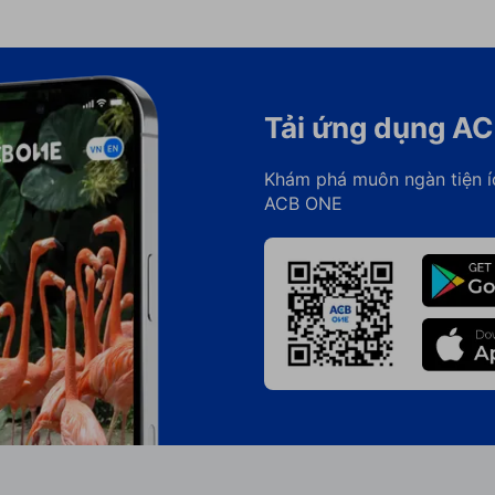
Tải ứng dụng A
Khám phá muôn ngàn tiện í
ACB ONE