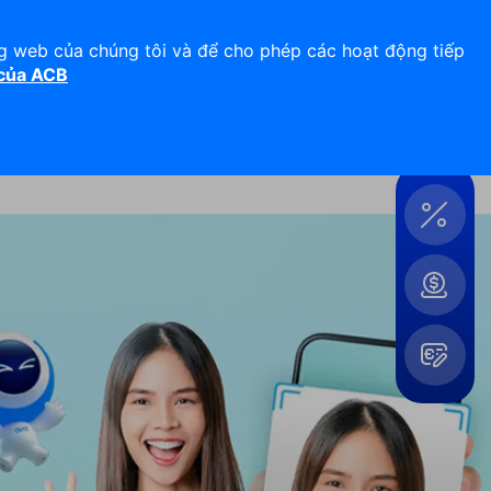
Hỗ trợ 24/7
Liên hệ
ng web của chúng tôi và để cho phép các hoạt động tiếp
 của ACB
Đăng nhập
Công
cụ &
Tiện
ích
Mở
rộng