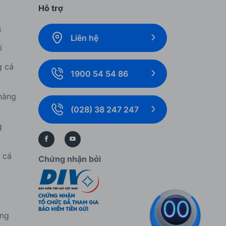
Hỗ trợ
B
Liên hệ
í
g cá
1900 54 54 86
hàng
(028) 38 247 247
g
í cá
Chứng nhận bởi
í
àng