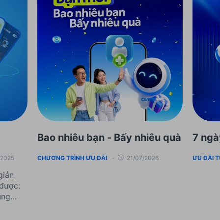
Bao nhiêu bạn - Bấy nhiêu quà
7 ng
/2025
CHƯƠNG TRÌNH ƯU ĐÃI
-
21/07/2026
ƯU ĐÃI 
giản
được:
ụng