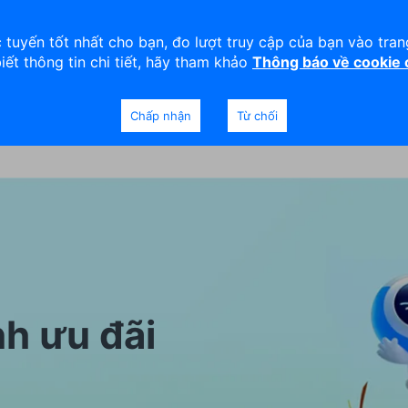
viện
An toàn
Thanh lý tài sản
 tuyến tốt nhất cho bạn, đo lượt truy cập của bạn vào tra
biết thông tin chi tiết, hãy tham khảo
Thông báo về cookie
Doanh nghiệp
Ngân hàng Ưu tiên
Chấp nhận
Từ chối
h ưu đãi