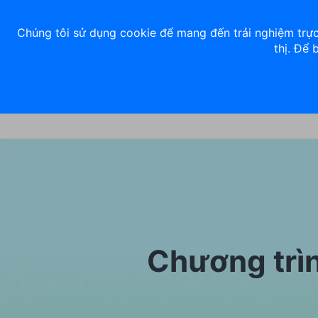
Về chúng tôi
Nhà đầu tư
Tuyển dụng
ACB Rewards
Thư 
Chúng tôi sử dụng cookie để mang đến trải nghiệm trực
thị. Để 
Ngân hàng số
Cá nhân
Chương trìn