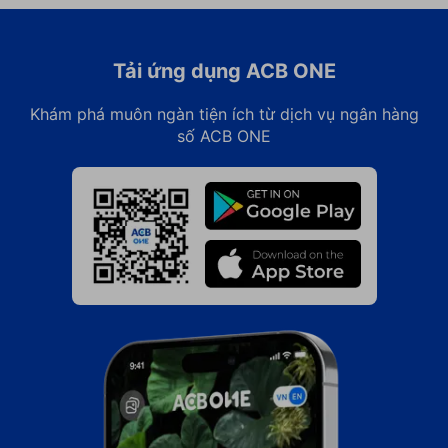
- Ưu đãi đã được giảm trực tiếp trên giá vé của hệ
thống.
- Không áp dụng đồng thời nhiều chương trình ưu
Tải ứng dụng ACB ONE
đãi.​
Khám phá muôn ngàn tiện ích từ dịch vụ ngân hàng
Để biết thêm chi tiết chương trình, quý khách có thể
số ACB ONE
liên hệ Công ty Cổ phần Én Việt qua thông tin liên
hệ sau:
- Email: vemaybaytructuyen@enviet-group.com
- Hotline: +84 961 330 330
Truy cập ACB ONE
tại đây
để tận hưởng ưu đãi
giảm 15% giá vé máy bay vào thứ 5 hàng tuần nhé!