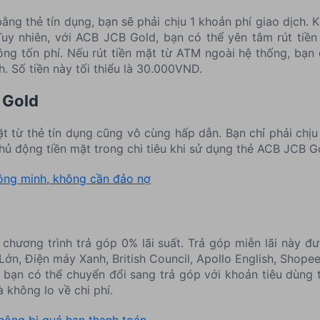
ằng thẻ tín dụng, bạn sẽ phải chịu 1 khoản phí giao dịch.
. Tuy nhiên, với ACB JCB Gold, bạn có thể yên tâm rút t
g tốn phí. Nếu rút tiền mặt từ ATM ngoài hệ thống, bạn 
h. Số tiền này tối thiểu là 30.000VND.
 Gold
 mặt từ thẻ tín dụng cũng vô cùng hấp dẫn. Bạn chỉ phải chị
hủ động tiền mặt trong chi tiêu khi sử dụng thẻ ACB JCB G
ông minh, không cần đảo nợ
chương trình trả góp 0% lãi suất. Trả góp miễn lãi này 
ớn, Điện máy Xanh, British Council, Apollo English, Shopee
bạn có thể chuyển đổi sang trả góp với khoản tiêu dùng 
không lo về chi phí.