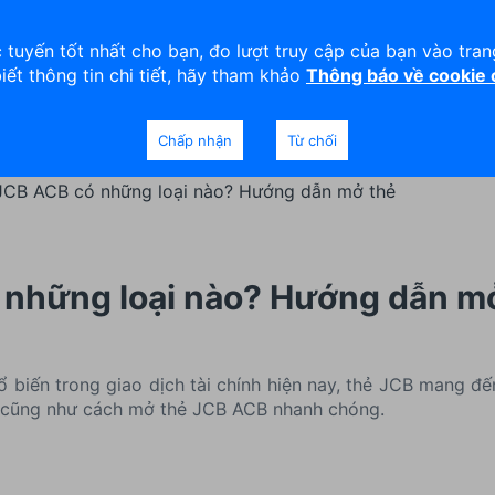
viện
An toàn
Thanh lý tài sản
 tuyến tốt nhất cho bạn, đo lượt truy cập của bạn vào tra
biết thông tin chi tiết, hãy tham khảo
Thông báo về cookie
Doanh nghiệp
Ngân hàng Ưu tiên
Chấp nhận
Từ chối
JCB ACB có những loại nào? Hướng dẫn mở thẻ
 những loại nào? Hướng dẫn m
 biến trong giao dịch tài chính hiện nay, thẻ JCB mang đến 
CB cũng như cách mở thẻ JCB ACB nhanh chóng.