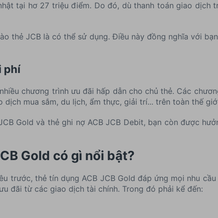
ật tại hơ 27 triệu điểm. Do đó, dù thanh toán giao dịch 
 vào thẻ JCB là có thể sử dụng. Điều này đồng nghĩa với bạ
i phí
hiều chương trình ưu đãi hấp dẫn cho chủ thẻ. Các chương
dịch mua sắm, du lịch, ẩm thực, giải trí... trên toàn thế giới
 JCB Gold và thẻ ghi nợ ACB JCB Debit, bạn còn được hưởn
CB Gold có gì nổi bật?
 tiêu trước, thẻ tín dụng ACB JCB Gold đáp ứng mọi nhu cầu
u đãi từ các giao dịch tài chính. Trong đó phải kể đến: