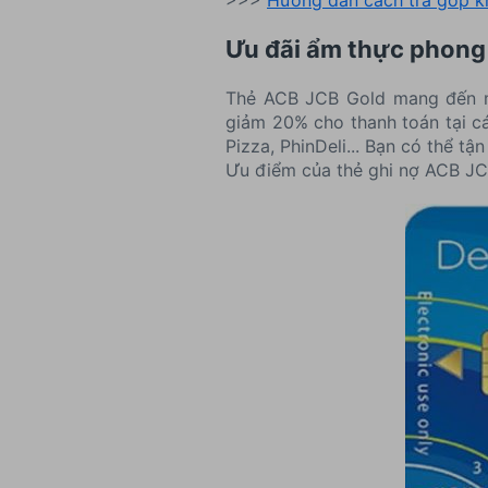
>>>
Hướng dẫn cách trả góp k
Ưu đãi ẩm thực phong
Thẻ ACB JCB Gold mang đến mộ
giảm 20% cho thanh toán tại c
Pizza, PhinDeli... Bạn có thể t
Ưu điểm của thẻ ghi nợ ACB JC