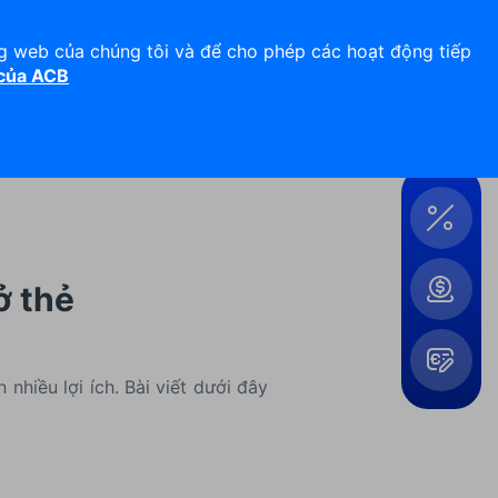
Hỗ trợ 24/7
Liên hệ
ng web của chúng tôi và để cho phép các hoạt động tiếp
 của ACB
Đăng nhập
Công
cụ &
Tiện
ích
ở thẻ
nhiều lợi ích. Bài viết dưới đây
Mở
rộng