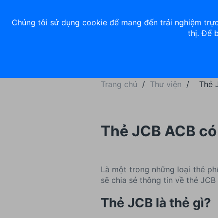
Về chúng tôi
Nhà đầu tư
Tuyển dụng
ACB Rewards
Thư 
Chúng tôi sử dụng cookie để mang đến trải nghiệm trực
thị. Để 
Ngân hàng số
Cá nhân
Trang chủ
/
Thư viện
/
Thẻ 
Thẻ JCB ACB có
Là một trong những loại thẻ phổ
sẽ chia sẻ thông tin về thẻ J
Thẻ JCB là thẻ gì?