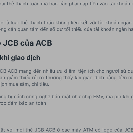
oại thẻ thanh toán mà bạn cần phải nạp tiền vào tài khoản
d là loại thẻ thanh toán không liên kết với tài khoản ngân
ông cần quan tâm đến số dư tối thiểu của tài khoản ngân h
hẻ JCB của ACB
khi giao dịch
JCB ACB mang đến nhiều ưu điểm, tiện ích cho người sử d
n giảm thiểu rủi ro thường thấy khi giao dịch bằng tiền mặ
dịch mua sắm, chi tiêu.
ng bị cách công nghệ bảo mật như chip EMV, mã pin khi g
được đảm bảo an toàn
 mặt với mọi thẻ JCB ACB ở các máy ATM có logo của JCB h