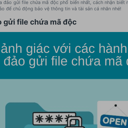
ừa đảo gửi file chứa mã độc phổ biến nhất, cách nhận biết 
 để chủ động bảo vệ thông tin và tài sản cá nhân nhé!
o gửi file chứa mã độc