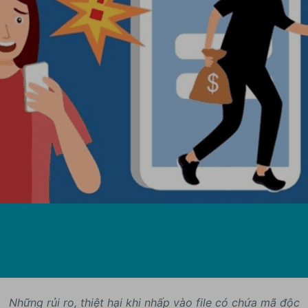
Những rủi ro, thiệt hại khi nhấp vào file có chứa mã độc