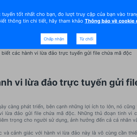
viện
An toàn
Thanh lý tài sản
 tuyến tốt nhất cho bạn, đo lượt truy cập của bạn vào tra
biết thông tin chi tiết, hãy tham khảo
Thông báo về cookie
Doanh nghiệp
Ngân hàng Ưu tiên
Chấp nhận
Từ chối
biết các hành vi lừa đảo trực tuyến gửi file chứa mã độc
nh vi lừa đảo trực tuyến gửi fi
ày càng phát triển, bên cạnh những lợi ích to lớn, nó cũng
i lừa đảo gửi file chứa mã độc. Những thủ đoạn tinh vi 
iêm trọng cho người sử dụng, ảnh hưởng đến cả cá nhân và
 và cảnh giác với hành vi lừa đảo này là vô cùng cần thiế