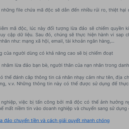
 những file chứa mã độc sẽ dẫn đến nhiều rủi ro, thiệt hại
hiễm mã độc, lúc này đối tượng lừa đảo sẽ chiếm quyền ki
uy cập dữ liệu. Sau đó, chúng sẽ thực hiện hành vi sap 
nhân như: mạng xã hội, email, tài khoản ngân hàng,...
ng của người dùng có khả năng cao sẽ bị chiếm đoạt
 nhằm lừa đảo bạn bè, người thân của nạn nhân trong danh
ó thể đánh cắp thông tin cá nhân nhạy cảm như tên, địa chỉ
ụng, v.v. Những thông tin này có thể được sử dụng để thực 
h nghiệp, việc bị tấn công bởi mã độc có thể ảnh hưởng n
hể mất niềm tin vào doanh nghiệp và chuyển sang sử dụng d
ừa đảo chuyển tiền và cách giải quyết nhanh chóng