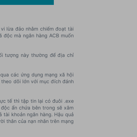
vi lừa đảo nhằm chiếm đoạt tài
a mã độc mà ngân hàng ACB muốn
ối tượng này thường để địa chỉ
á" qua các ứng dụng mạng xã hội
 theo dõi lớn với mục đích đánh
c tế thì tập tin lại có đuôi .exe
mã độc ẩn chứa bên trong sẽ xâm
cả tài khoản ngân hàng. Hậu quả
ười thân của nạn nhân trên mạng