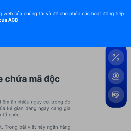
Hỗ trợ 24/7
Liên hệ
ng web của chúng tôi và để cho phép các hoạt động tiếp
 của ACB
Đăng nhập
Công
cụ &
Tiện
ích
le chứa mã độc
 tiềm ẩn nhiều nguy cơ, trong đó
của kẻ gian đang ngày càng gia
Mở
 tổ chức.
rộng
t. Trong bài viết này ngân hàng