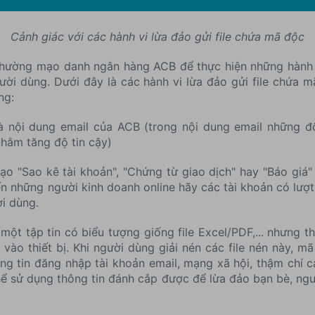
Cảnh giác với các hành vi lừa đảo gửi file chứa mã độc
 thường mạo danh ngân hàng ACB để thực hiện những hành 
gười dùng. Dưới đây là các hành vi lừa đảo gửi file chứ
ng:
à nội dung email của ACB (trong nội dung email những đ
hằm tăng độ tin cậy)
 mạo "Sao kê tài khoản", "Chứng từ giao dịch" hay "Báo gi
ến những người kinh doanh online hãy các tài khoản có lượt
i dùng.
một tập tin có biểu tượng giống file Excel/PDF,... nhưng thự
ào thiết bị. Khi người dùng giải nén các file nén này, 
ông tin đăng nhập tài khoản email, mạng xã hội, thậm chí 
hể sử dụng thông tin đánh cắp được để lừa đảo bạn bè, ng