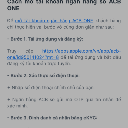
Cách mở tài khoản ngân hàng số ACB
ONE
Để
mở tài khoản ngân hàng ACB ONE
khách hàng
chỉ thực hiện vài bước vô cùng đơn giản như sau:
- Bước 1. Tải ứng dụng và đăng ký:
Truy cập
https://apps.apple.com/vn/app/acb-
one/id950141024?mt=8
để tải ứng dụng và bắt đầu
đăng ký tài khoản trực tuyến.
- Bước 2. Xác thực số điện thoại:
+ Nhập số điện thoại chính chủ của bạn.
+ Ngân hàng ACB sẽ gửi mã OTP qua tin nhắn để
xác minh.
- Bước 3. Định danh cá nhân bằng eKYC: