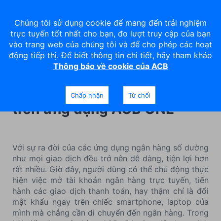
Chúng tôi sử dụng cookie để mang đến trải nghiệm
trực tuyến tốt nhất cho bạn, đo lượt truy cập của bạn
vào trang web của chúng tôi và để cho phép các hoạt
động tiếp thị. Để biết thông tin chi tiết, hãy tham khảo
Thông báo về cookie của ACB
Hướng dẫn cách đổi mật
khẩu tài khoản ngân hàng
Chấp nhận
Từ chối
trên ứng dụng ACB ONE
Với sự ra đời của các ứng dụng ngân hàng số dường
như mọi giao dịch đều trở nên dễ dàng, tiện lợi hơn
rất nhiều. Giờ đây, người dùng có thể chủ động thực
hiện việc mở tài khoản ngân hàng trực tuyến, tiến
hành các giao dịch thanh toán, hay thậm chí là đổi
mật khẩu ngay trên chiếc smartphone, laptop của
mình mà chẳng cần di chuyển đến ngân hàng. Trong