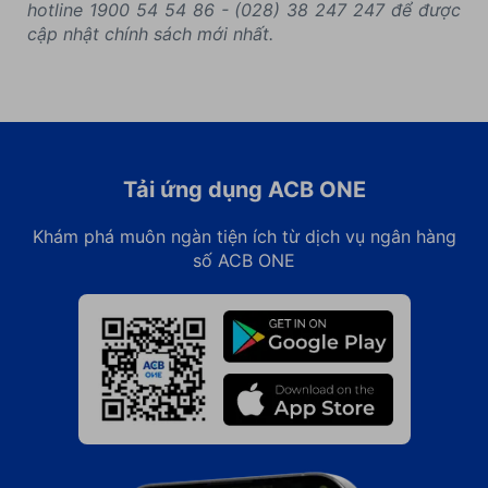
hotline 1900 54 54 86 - (028) 38 247 247 để được
cập nhật chính sách mới nhất.
Tải ứng dụng ACB ONE
Khám phá muôn ngàn tiện ích từ dịch vụ ngân hàng
số ACB ONE