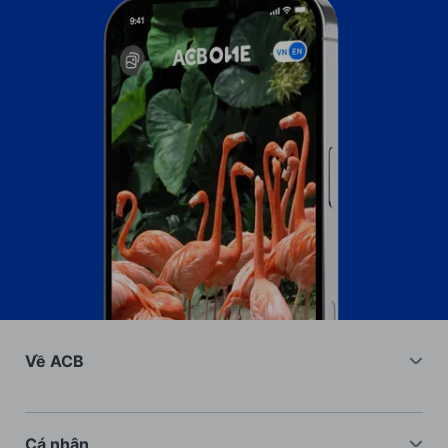
Về ACB
Về chúng tôi
Nhà đầu tư
Cá nhân