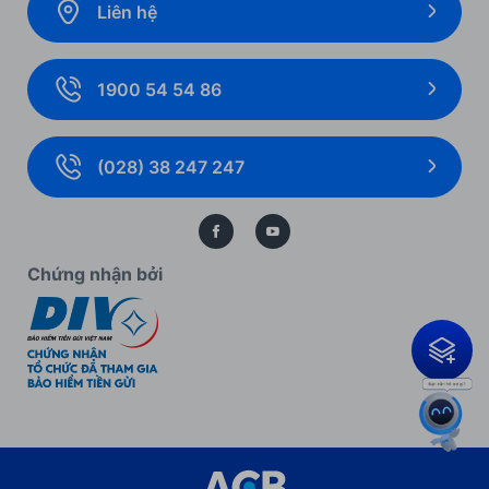
Liên hệ
Gói giải pháp
Ưu đãi cho Ngân hàng số
Ngoại hối và Thị trường tài chính
Ưu đãi khách hàng doanh nghiệp
1900 54 54 86
Giải pháp thanh toán
Biểu mẫu, biểu phí cá nhân
Thẻ doanh nghiệp
Biểu mẫu, biểu phí doanh nghiệp
(028) 38 247 247
Bảo lãnh
Kiến thức ngân hàng
Bảo vệ dữ liệu cá nhân
Chứng nhận bởi