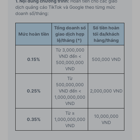
1. Nội dung chương trình:
Hoàn tiền cho các giao
dịch quảng cáo TikTok và Google theo từng mức
doanh số/tháng:
Tổng doanh số
Số tiền hoàn
Mức hoàn tiền
giao dịch hợp
tối đa/khách
lệ/tháng (*)
hàng/tháng
Từ 3,000,000
VND đến <
0.15%
500,000 VND
500,000,000
VND
Từ
500,000,000
0.25%
VND đến <
2,000,000 VND
1,000,000,000
VND
Từ ≥
10,000,000
0.35%
1,000,000,000
VND
VND