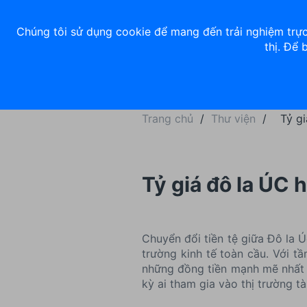
Về chúng tôi
Nhà đầu tư
Tuyển dụng
ACB Rewards
Thư 
Chúng tôi sử dụng cookie để mang đến trải nghiệm trực
thị. Để 
Ngân hàng số
Cá nhân
Trang chủ
/
Thư viện
/
Tỷ gi
Tỷ giá đô la ÚC 
Chuyển đổi tiền tệ giữa Đô la 
trường kinh tế toàn cầu. Với t
những đồng tiền mạnh mẽ nhất t
kỳ ai tham gia vào thị trường tà