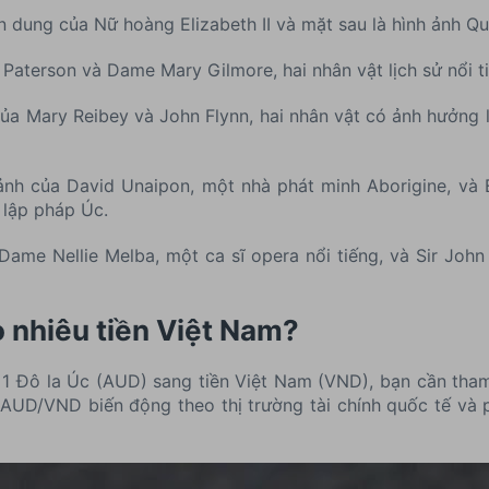
n dung của Nữ hoàng Elizabeth II và mặt sau là hình ảnh Qu
Paterson và Dame Mary Gilmore, hai nhân vật lịch sử nổi t
ủa Mary Reibey và John Flynn, hai nhân vật có ảnh hưởng lớ
ảnh của David Unaipon, một nhà phát minh Aborigine, và
 lập pháp Úc.
ame Nellie Melba, một ca sĩ opera nổi tiếng, và Sir Joh
o nhiêu tiền Việt Nam?
a 1 Đô la Úc (AUD) sang tiền Việt Nam (VND), bạn cần tham
iá AUD/VND biến động theo thị trường tài chính quốc tế và