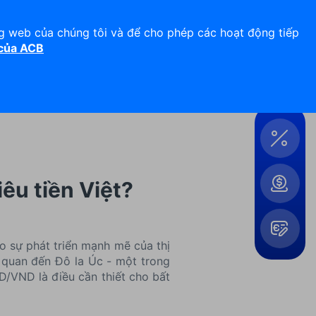
Hỗ trợ 24/7
Liên hệ
ng web của chúng tôi và để cho phép các hoạt động tiếp
 của ACB
Đăng nhập
Công
cụ &
Tiện
ích
iêu tiền Việt?
o sự phát triển mạnh mẽ của thị
n quan đến Đô la Úc - một trong
Mở
D/VND là điều cần thiết cho bất
rộng