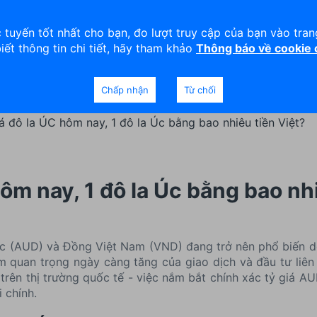
viện
An toàn
Thanh lý tài sản
 tuyến tốt nhất cho bạn, đo lượt truy cập của bạn vào tra
biết thông tin chi tiết, hãy tham khảo
Thông báo về cookie
Doanh nghiệp
Ngân hàng Ưu tiên
Chấp nhận
Từ chối
á đô la ÚC hôm nay, 1 đô la Úc bằng bao nhiêu tiền Việt?
hôm nay, 1 đô la Úc bằng bao nh
Úc (AUD) và Đồng Việt Nam (VND) đang trở nên phổ biến d
ầm quan trọng ngày càng tăng của giao dịch và đầu tư liê
rên thị trường quốc tế - việc nắm bắt chính xác tỷ giá AU
i chính.