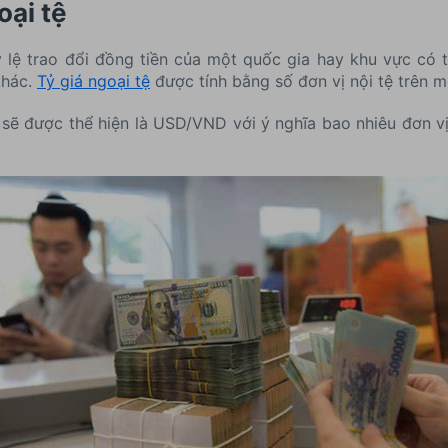
oại tệ
tỷ lệ trao đổi đồng tiền của một quốc gia hay khu vực có
khác.
Tỷ giá ngoại tệ
được tính bằng số đơn vị nội tệ trên m
sẽ được thể hiện là USD/VND với ý nghĩa bao nhiêu đơn v