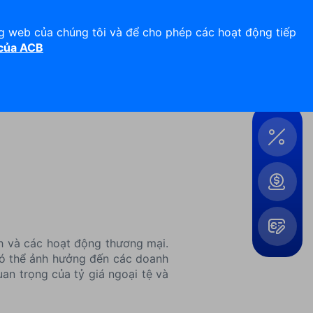
Hỗ trợ 24/7
Liên hệ
ng web của chúng tôi và để cho phép các hoạt động tiếp
 của ACB
Đăng nhập
Công
cụ &
Tiện
ích
nh và các hoạt động thương mại.
 có thể ảnh hưởng đến các doanh
Mở
an trọng của tỷ giá ngoại tệ và
rộng