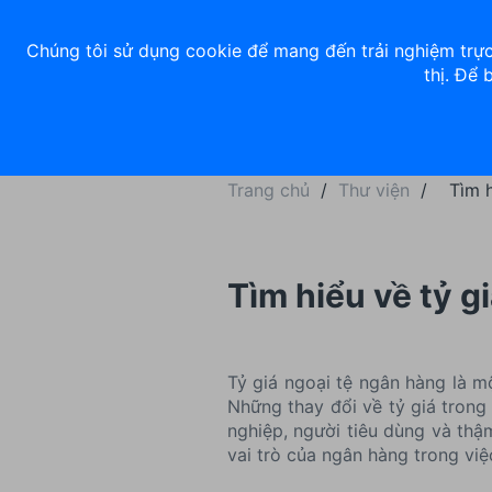
Về chúng tôi
Nhà đầu tư
Tuyển dụng
ACB Rewards
Thư 
Chúng tôi sử dụng cookie để mang đến trải nghiệm trực
thị. Để 
Ngân hàng số
Cá nhân
Trang chủ
/
Thư viện
/
Tìm h
Tìm hiểu về tỷ g
Tỷ giá ngoại tệ ngân hàng là m
Những thay đổi về tỷ giá trong
nghiệp, người tiêu dùng và thậ
vai trò của ngân hàng trong việ