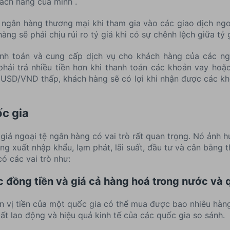
hách hàng của mình .
 ngân hàng thương mại khi tham gia vào các giao dịch ngo
ng sẽ phải chịu rủi ro tỷ giá khi có sự chênh lệch giữa tỷ g
nh toán và cung cấp dịch vụ cho khách hàng của các ngâ
ải trả nhiều tiền hơn khi thanh toán các khoản vay ho
á USD/VND thấp, khách hàng sẽ có lợi khi nhận được các 
ốc gia
ỷ giá ngoại tệ ngân hàng có vai trò rất quan trọng. Nó ảnh
g xuất nhập khẩu, lạm phát, lãi suất, đầu tư và cân bằng t
có các vai trò như:
 đồng tiền và giá cả hàng hoá trong nước và 
ơn vị tiền của một quốc gia có thể mua được bao nhiêu hàn
ất lao động và hiệu quả kinh tế của các quốc gia so sánh.