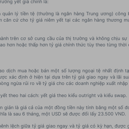
trường yết giá chính là:
n quản lý tiền tệ (thường là ngân hàng Trung ương) công
àm căn cứ cho tỷ giá niêm yết tại các ngân hàng thương 
thành trên cơ sở cung cầu của thị trường và không chịu s
cao hơn hoặc thấp hơn tỷ giá chính thức tùy theo từng thời 
ao dịch mua hoặc bán một số lượng ngoại tệ nhất định tạ
ợc xác định ở hiện tại dựa trên tỷ giá giao ngay và lãi suấ
ng ngừa rủi ro về tỷ giá cho các doanh nghiệp xuất nhập
yết theo hai cách: yết giá theo kiểu outright và kiểu swap.
n giản là giá cả của một đồng tiền này tính bằng một số đơn
hĩa là sau 6 tháng, một USD sẽ được đổi lấy 23.500 VND.
ênh lệch giữa tỷ giá giao ngay và tỷ giá có kỳ hạn, được g