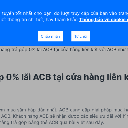
viện
An toàn
Thanh lý tài sản
 tuyến tốt nhất cho bạn, đo lượt truy cập của bạn vào tra
biết thông tin chi tiết, hãy tham khảo
Thông báo về cookie
Doanh nghiệp
Ngân hàng Ưu tiên
Chấp nhận
Từ chối
hàng trả góp 0% lãi ACB tại cửa hàng liên kết với ACB như 
 0% lãi ACB tại cửa hàng liên 
ệm mua sắm hấp dẫn nhất, ACB cung cấp giải pháp mua h
 ACB. Khách hàng ACB sẽ nhận được các siêu ưu đãi với h
hàng trả góp bằng thẻ ACB qua bài viết sau đây.