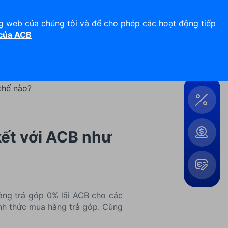
Hỗ trợ 24/7
Liên hệ
ng web của chúng tôi và để cho phép các hoạt động tiếp
 của ACB
Đăng nhập
Công
cụ &
Tiện
thế nào?
ích
kết với ACB như
Mở
àng trả góp 0% lãi ACB cho các
rộng
ình thức mua hàng trả góp. Cùng