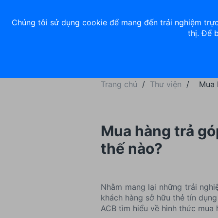
Về chúng tôi
Nhà đầu tư
Tuyển dụng
ACB Rewards
Thư 
Chúng tôi sử dụng cookie để mang đến trải nghiệm trực
thị. Để 
Ngân hàng số
Cá nhân
Trang chủ
/
Thư viện
/
Mua 
Mua hàng trả góp
thế nào?
Nhằm mang lại những trải nghi
khách hàng sở hữu thẻ tín dụng
ACB tìm hiểu về hình thức mua 