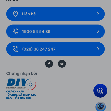
Bảo hiểm
Ưu đãi khách hàng cá nhân
Liên hệ
Gói giải pháp
Ưu đãi cho Ngân hàng số
Ngoại hối và Thị trường tài chính
Ưu đãi khách hàng doanh nghiệp
1900 54 54 86
Giải pháp thanh toán
Biểu mẫu, biểu phí cá nhân
Thẻ doanh nghiệp
Biểu mẫu, biểu phí doanh nghiệp
(028) 38 247 247
Bảo lãnh
Kiến thức ngân hàng
Bảo vệ dữ liệu cá nhân
Chứng nhận bởi