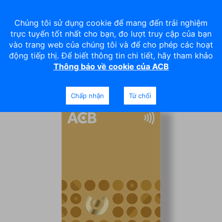
Chúng tôi sử dụng cookie để mang đến trải nghiệm
trực tuyến tốt nhất cho bạn, đo lượt truy cập của bạn
vào trang web của chúng tôi và để cho phép các hoạt
động tiếp thị. Để biết thông tin chi tiết, hãy tham khảo
Thông báo về cookie của ACB
ACB JCB Gold
Chấp nhận
Từ chối