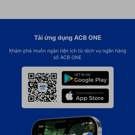
Tải ứng dụng ACB ONE
Khám phá muôn ngàn tiện ích từ dịch vụ ngân hàng
số ACB ONE