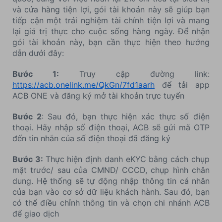
và cửa hàng tiện lợi, gói tài khoản này sẽ giúp bạn
tiếp cận một trải nghiệm tài chính tiện lợi và mang
lại giá trị thực cho cuộc sống hàng ngày. Để nhận
gói tài khoản này, bạn cần thực hiện theo hướng
dẫn dưới đây:
Bước 1:
Truy cập đường link:
https://acb.onelink.me/QkGn/7fd1aarh
để tải app
ACB ONE và đăng ký mở tài khoản trực tuyến
Bước 2
: Sau đó, bạn thực hiện xác thực số điện
thoại. Hãy nhập số điện thoại, ACB sẽ gửi mã OTP
đến tin nhắn của số điện thoại đã đăng ký
Bước 3:
Thực hiện định danh eKYC bằng cách chụp
mặt trước/ sau của CMND/ CCCD, chụp hình chân
dung. Hệ thống sẽ tự động nhập thông tin cá nhân
của bạn vào cơ sở dữ liệu khách hành. Sau đó, bạn
có thể điều chỉnh thông tin và chọn chi nhánh ACB
để giao dịch