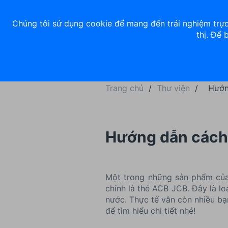
Về chúng tôi
Nhà đầu tư
Tuyển dụng
ACB Rewards
Thư 
Chúng tôi sử dụng cookie để mang đến trải nghiệm trực
thị. Để 
Ngân hàng số
Cá nhân
Trang chủ
/
Thư viện
/
Hướn
Hướng dẫn cách
Một trong những sản phẩm của
chính là thẻ ACB JCB. Đây là lo
nước. Thực tế vẫn còn nhiều bạn
để tìm hiểu chi tiết nhé!