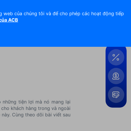
Hỗ trợ 24/7
Liên hệ
ng web của chúng tôi và để cho phép các hoạt động tiếp
 của ACB
Đăng nhập
Công
cụ &
Tiện
ích
những tiện lợi mà nó mang lại
ện cho khách hàng trong và ngoài
Mở
 này. Cùng theo dõi bài viết sau
rộng