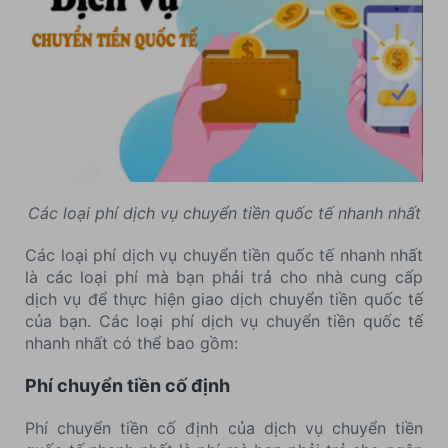
Các loại phí dịch vụ chuyển tiền quốc tế nhanh nhất
Các loại phí dịch vụ chuyển tiền quốc tế nhanh nhất
là các loại phí mà bạn phải trả cho nhà cung cấp
dịch vụ để thực hiện giao dịch chuyển tiền quốc tế
của bạn. Các loại phí dịch vụ chuyển tiền quốc tế
nhanh nhất có thể bao gồm:
Phí chuyển tiền cố định
Phí chuyển tiền cố định của dịch vụ chuyển tiền