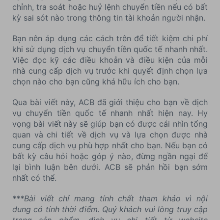
chỉnh, tra soát hoặc huỷ lệnh chuyển tiền nếu có bất
kỳ sai sót nào trong thông tin tài khoản người nhận.
Bạn nên áp dụng các cách trên để tiết kiệm chi phí
khi sử dụng dịch vụ chuyển tiền quốc tế nhanh nhất.
Việc đọc kỹ các điều khoản và điều kiện của mỗi
nhà cung cấp dịch vụ trước khi quyết định chọn lựa
chọn nào cho bạn cũng khá hữu ích cho bạn.
Qua bài viết này, ACB đã giới thiệu cho bạn về dịch
vụ chuyển tiền quốc tế nhanh nhất hiện nay. Hy
vọng bài viết này sẽ giúp bạn có được cái nhìn tổng
quan và chi tiết về dịch vụ và lựa chọn được nhà
cung cấp dịch vụ phù hợp nhất cho bạn. Nếu bạn có
bất kỳ câu hỏi hoặc góp ý nào, đừng ngần ngại để
lại bình luận bên dưới. ACB sẽ phản hồi bạn sớm
nhất có thể.
***Bài viết chỉ mang tính chất tham khảo vì nội
dung có tính thời điểm. Quý khách vui lòng truy cập
trang sản phẩm, dịch vụ chi tiết từ website