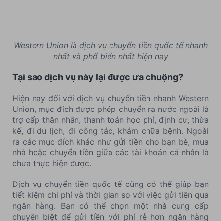
Western Union là dịch vụ chuyển tiền quốc tế nhanh
nhất và phổ biến nhất hiện nay
Tại sao dịch vụ này lại được ưa chuộng?
Hiện nay đối với dịch vụ chuyển tiền nhanh Western
Union, mục đích được phép chuyển ra nước ngoài là
trợ cấp thân nhân, thanh toán học phí, định cư, thừa
kế, đi du lịch, đi công tác, khám chữa bệnh. Ngoài
ra các mục đích khác như gửi tiền cho bạn bè, mua
nhà hoặc chuyển tiền giữa các tài khoản cá nhân là
chưa thực hiện được.
Dịch vụ chuyển tiền quốc tế cũng có thể giúp bạn
tiết kiệm chi phí và thời gian so với việc gửi tiền qua
ngân hàng. Bạn có thể chọn một nhà cung cấp
chuyên biệt để gửi tiền với phí rẻ hơn ngân hàng