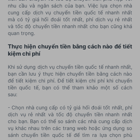
nhu cầu và ngân sách của bạn. Việc lựa chọn nhà
cung cấp dịch vụ chuyển tiền quốc tế nhanh nhất
mà có tỷ giá hối đoái tốt nhất, phí dịch vụ rẻ nhất
và tốc độ chuyển tiền nhanh nhất cho bạn cũng khá
quan trọng.
Thực hiện chuyển tiền bằng cách nào để tiết
kiệm chi phí
Khi sử dụng dịch vụ chuyển tiền quốc tế nhanh nhất,
bạn cần lưu ý thực hiện chuyển tiền bằng cách nào
để tiết kiệm chi phí. Để tiết kiệm chi phí khi chuyển
tiền quốc tế, bạn có thể tham khảo một số cách
sau:
- Chọn nhà cung cấp có tỷ giá hối đoái tốt nhất, phí
dịch vụ rẻ nhất và tốc độ chuyển tiền nhanh nhất
cho bạn. Bạn có thể so sánh các nhà cung cấp dịch
vụ khác nhau trên các trang web hoặc ứng dụng so
sánh chuyển tiền quốc tế để tìm ra lựa chọn phù