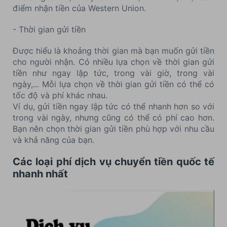
điểm nhận tiền của Western Union.
- Thời gian gửi tiền
Được hiểu là khoảng thời gian mà bạn muốn gửi tiền
cho người nhận. Có nhiều lựa chọn về thời gian gửi
tiền như ngay lập tức, trong vài giờ, trong vài
ngày,... Mỗi lựa chọn về thời gian gửi tiền có thể có
tốc độ và phí khác nhau.
Ví dụ, gửi tiền ngay lập tức có thể nhanh hơn so với
trong vài ngày, nhưng cũng có thể có phí cao hơn.
Bạn nên chọn thời gian gửi tiền phù hợp với nhu cầu
và khả năng của bạn.
Các loại phí dịch vụ chuyển tiền quốc tế
nhanh nhất