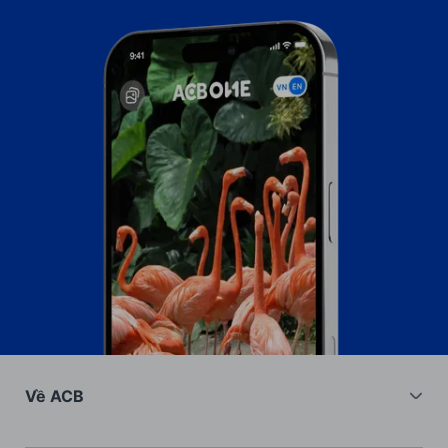
Về ACB
Về chúng tôi