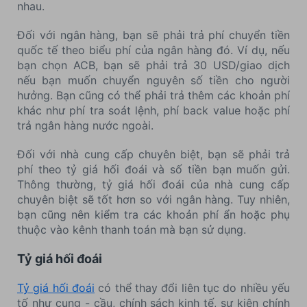
nhau.
Đối với ngân hàng, bạn sẽ phải trả phí chuyển tiền
quốc tế theo biểu phí của ngân hàng đó. Ví dụ, nếu
bạn chọn ACB, bạn sẽ phải trả 30 USD/giao dịch
nếu bạn muốn chuyển nguyên số tiền cho người
hưởng. Bạn cũng có thể phải trả thêm các khoản phí
khác như phí tra soát lệnh, phí back value hoặc phí
trả ngân hàng nước ngoài.
Đối với nhà cung cấp chuyên biệt, bạn sẽ phải trả
phí theo tỷ giá hối đoái và số tiền bạn muốn gửi.
Thông thường, tỷ giá hối đoái của nhà cung cấp
chuyên biệt sẽ tốt hơn so với ngân hàng. Tuy nhiên,
bạn cũng nên kiểm tra các khoản phí ẩn hoặc phụ
thuộc vào kênh thanh toán mà bạn sử dụng.
Tỷ giá hối đoái
Tỷ giá hối đoái
có thể thay đổi liên tục do nhiều yếu
tố như cung - cầu, chính sách kinh tế, sự kiện chính