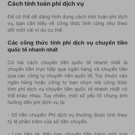
Cách tính toán phí dịch vụ
Để có thể dễ dàng hình dung cách tính toán phí dịch
vụ, bạn cần hiểu về công thức tính cũng như theo
dõi một vài ví dụ cụ thể.
Các công thức tính phí dịch vụ chuyển tiền
quốc tế nhanh nhất
Có hai cách chuyển tiền quốc tế nhanh nhất là
chuyển tiền trực tiếp qua ngân hàng và chuyển tiền
qua các công ty chuyển tiền quốc tế. Tùy thuộc vào
ngân hàng hoặc công ty bạn chọn mà công thức
tính phí dịch vụ chuyển tiền quốc tế nhanh nhất có
thể khác nhau. Tuy nhiên, một số yếu tố chung ảnh
hưởng đến phí dịch vụ là:
- Số tiền chuyển: Phí dịch vụ thường được tính theo
tỷ lệ phần trăm của số tiền chuyển.
- Loại tiền tệ: Nếu bạn chuyển tiền bằng một loại