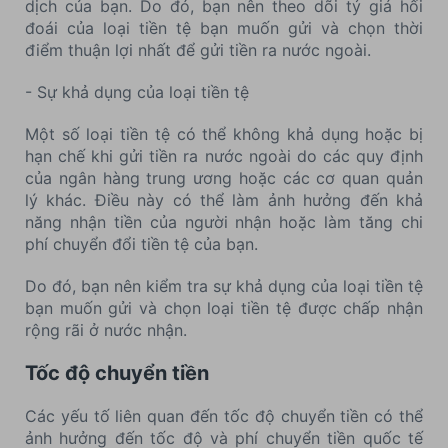
dịch của bạn. Do đó, bạn nên theo dõi tỷ giá hối
đoái của loại tiền tệ bạn muốn gửi và chọn thời
điểm thuận lợi nhất để gửi tiền ra nước ngoài.
- Sự khả dụng của loại tiền tệ
Một số loại tiền tệ có thể không khả dụng hoặc bị
hạn chế khi gửi tiền ra nước ngoài do các quy định
của ngân hàng trung ương hoặc các cơ quan quản
lý khác. Điều này có thể làm ảnh hưởng đến khả
năng nhận tiền của người nhận hoặc làm tăng chi
phí chuyển đổi tiền tệ của bạn.
Do đó, bạn nên kiểm tra sự khả dụng của loại tiền tệ
bạn muốn gửi và chọn loại tiền tệ được chấp nhận
rộng rãi ở nước nhận.
Tốc độ chuyển tiền
Các yếu tố liên quan đến tốc độ chuyển tiền có thể
ảnh hưởng đến tốc độ và phí chuyển tiền quốc tế