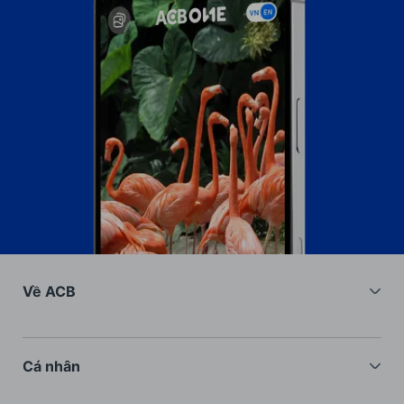
Về ACB
Về chúng tôi
Nhà đầu tư
Cá nhân
Tuyển dụng