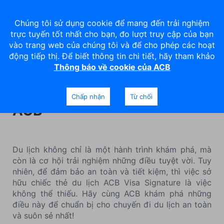
Chúng tôi sử dụng cookie để mang đến trải nghiệm
trực tuyến tốt nhất cho bạn, đo lượt truy cập của bạn
vào trang web của chúng tôi và để cho phép các hoạt
động tiếp thị. Để biết thông tin chi tiết, hãy tham khảo
Thông báo về cookie của ACB
Bí kíp du lịch an toàn, nhẹ ví
cho hệ thích xê dịch cùng
Chấp nhận
Từ chối
ACB
Du lịch không chỉ là một hành trình khám phá, mà
còn là cơ hội trải nghiệm những điều tuyệt vời. Tuy
nhiên, để đảm bảo an toàn và tiết kiệm, thì việc sở
hữu chiếc thẻ du lịch ACB Visa Signature là việc
không thể thiếu. Hãy cùng ACB khám phá những
điều này để chuẩn bị cho chuyến đi du lịch an toàn
và suôn sẻ nhất!