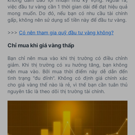
việc đầu tư vàng cần 1 thời gian dài để đạt hiệu quả
mong muốn. Do đó, nếu bạn có nhu cầu tài chính
gấp, không nên sử dụng số tiền này để đầu tư vàng.
>>>
Có nên tham gia quỹ đầu tư vàng không?
Chỉ mua khi giá vàng thấp
Bạn chỉ nên mua vào khi thị trường có điều chỉnh
giảm. Khi thị trường có xu hướng tăng, bạn không
nên mua vào. Bởi mua thời điểm này dễ dẫn đến
tình trạng "đu đỉnh". Không có định giá chính xác
cho giá vàng thế nào là rẻ, vì thế bạn cần tuân thủ
nguyên tắc là theo dõi thị trường tài chính.