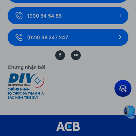
Ngoại hối và Thị trường tài chính
Ưu đãi khách hàng doanh nghiệp
1900 54 54 86
Giải pháp thanh toán
Biểu mẫu, biểu phí cá nhân
Thẻ doanh nghiệp
Biểu mẫu, biểu phí doanh nghiệp
(028) 38 247 247
Bảo lãnh
Kiến thức ngân hàng
Bảo vệ dữ liệu cá nhân
Chứng nhận bởi