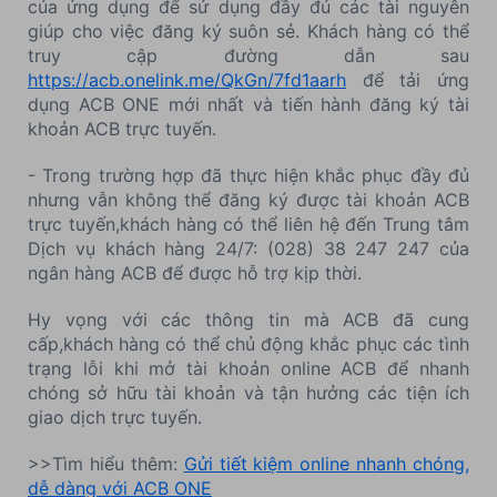
của ứng dụng để sử dụng đầy đủ các tài nguyên
giúp cho việc đăng ký suôn sẻ. Khách hàng có thể
truy cập đường dẫn sau
https://acb.onelink.me/QkGn/7fd1aarh
để tải ứng
dụng ACB ONE mới nhất và tiến hành đăng ký tài
khoản ACB trực tuyến.
- Trong trường hợp đã thực hiện khắc phục đầy đủ
nhưng vẫn không thể đăng ký được tài khoản ACB
trực tuyến,khách hàng có thể liên hệ đến Trung tâm
Dịch vụ khách hàng 24/7: (028) 38 247 247 của
ngân hàng ACB để được hỗ trợ kịp thời.
Hy vọng với các thông tin mà ACB đã cung
cấp,khách hàng có thể chủ động khắc phục các tình
trạng lỗi khi mở tài khoản online ACB để nhanh
chóng sở hữu tài khoản và tận hưởng các tiện ích
giao dịch trực tuyến.
>>Tìm hiểu thêm:
Gửi tiết kiệm online nhanh chóng,
dễ dàng với ACB ONE