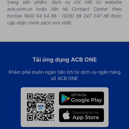
trang sản phẩm, dịch vụ chi tiết từ website
acb.com.vn hoặc liên hệ Contact Center theo
hotline 1900 54 54 86 - (028) 38 247 247 để được
cập nhật chính sách mới nhất.
Tải ứng dụng ACB ONE
Khám phá muôn ngàn tiện ích từ dịch vụ ngân hàng
số ACB ONE