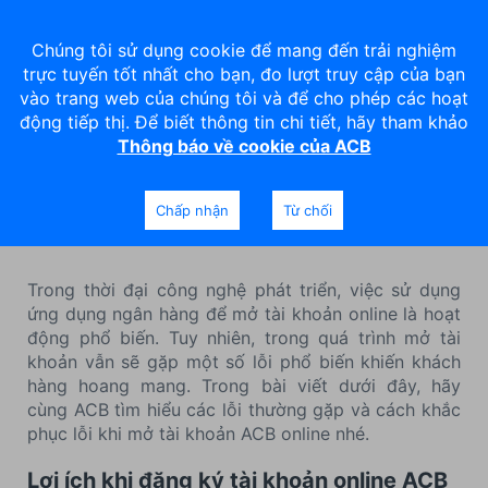
Chúng tôi sử dụng cookie để mang đến trải nghiệm
trực tuyến tốt nhất cho bạn, đo lượt truy cập của bạn
vào trang web của chúng tôi và để cho phép các hoạt
động tiếp thị. Để biết thông tin chi tiết, hãy tham khảo
Thông báo về cookie của ACB
4 lỗi thường gặp khi mở tài
khoản online ACB
Chấp nhận
Từ chối
Trong thời đại công nghệ phát triển, việc sử dụng
ứng dụng ngân hàng để mở tài khoản online là hoạt
động phổ biến. Tuy nhiên, trong quá trình mở tài
khoản vẫn sẽ gặp một số lỗi phổ biến khiến khách
hàng hoang mang. Trong bài viết dưới đây, hãy
cùng ACB tìm hiểu các lỗi thường gặp và cách khắc
phục lỗi khi mở tài khoản ACB online nhé.
Lợi ích khi đăng ký tài khoản online ACB