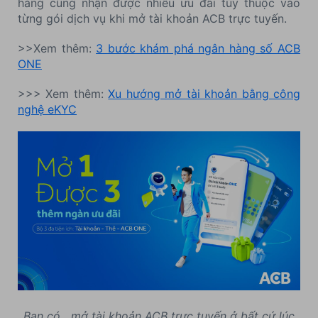
hàng cũng nhận được nhiều ưu đãi tùy thuộc vào
từng gói dịch vụ khi mở tài khoản ACB trực tuyến.
>>Xem thêm:
3 bước khám phá ngân hàng số ACB
ONE
>>> Xem thêm:
Xu hướng mở tài khoản bằng công
nghệ eKYC
Bạn có mở tài khoản ACB trực tuyến ở bất cứ lúc