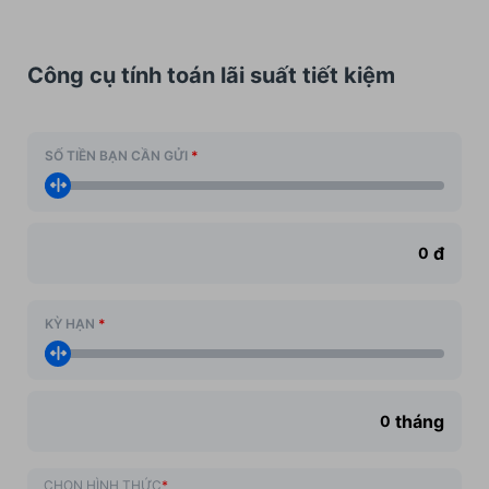
Công cụ tính toán lãi suất tiết kiệm
SỐ TIỀN BẠN CẦN GỬI
*
đ
KỲ HẠN
*
tháng
CHỌN HÌNH THỨC
*