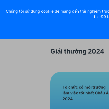
Về chúng tôi
Nhà đầu tư
Tuyển dụng
ACB Rewards
Thư 
Chúng tôi sử dụng cookie để mang đến trải nghiệm trực
thị. Để 
Ngân hàng số
Cá nhân
Giải thường 2024
Tổ chức có môi trường
làm việc tốt nhất Châu Á
2024