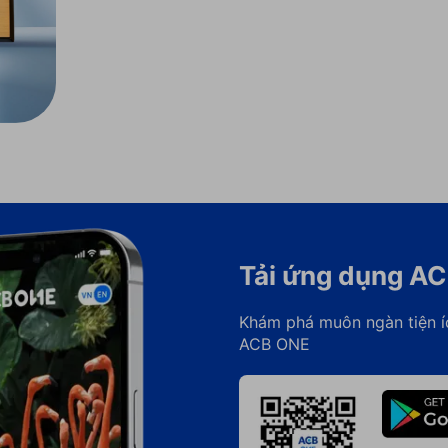
Tải ứng dụng A
Khám phá muôn ngàn tiện í
ACB ONE