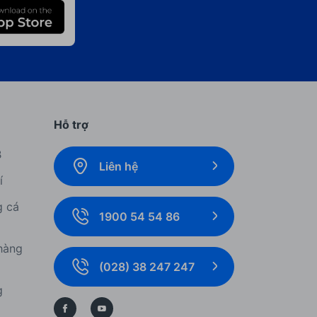
Hỗ trợ
B
Liên hệ
í
g cá
1900 54 54 86
hàng
(028) 38 247 247
g