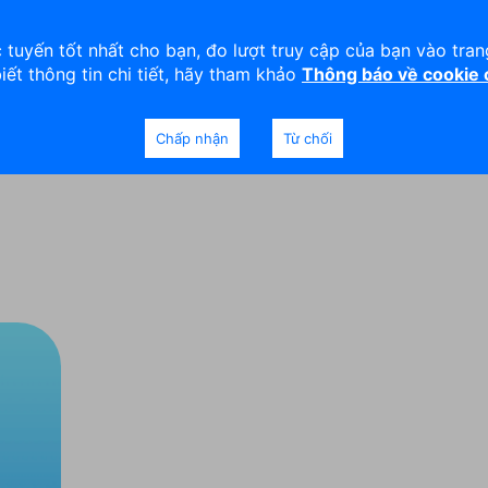
viện
An toàn
Thanh lý tài sản
 tuyến tốt nhất cho bạn, đo lượt truy cập của bạn vào tra
biết thông tin chi tiết, hãy tham khảo
Thông báo về cookie
Doanh nghiệp
Ngân hàng Ưu tiên
Chấp nhận
Từ chối