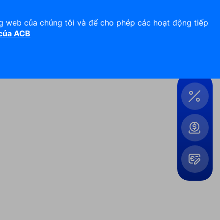
Hỗ trợ 24/7
Liên hệ
ng web của chúng tôi và để cho phép các hoạt động tiếp
 của ACB
Đăng nhập
Công
cụ &
Tiện
ích
Mở
rộng