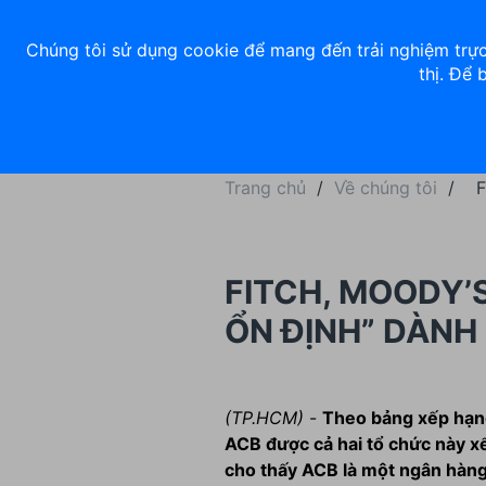
Về chúng tôi
Nhà đầu tư
Tuyển dụng
ACB Rewards
Thư 
Chúng tôi sử dụng cookie để mang đến trải nghiệm trực
thị. Để 
Ngân hàng số
Cá nhân
Trang chủ
/
Về chúng tôi
/
FITCH, MOODY’
ỔN ĐỊNH” DÀNH
(TP.HCM)
-
Theo bảng xếp hạng
ACB được cả hai tổ chức này xế
cho thấy ACB là một ngân hàng 