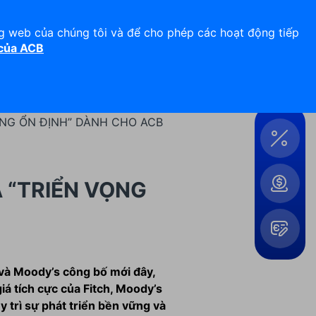
Hỗ trợ 24/7
Liên hệ
ng web của chúng tôi và để cho phép các hoạt động tiếp
 của ACB
Đăng nhập
Công
cụ &
Tiện
ỌNG ỔN ĐỊNH” DÀNH CHO ACB
ích
Á “TRIỂN VỌNG
Mở
và Moody’s công bố mới đây,
rộng
iá tích cực của Fitch, Moody’s
 trì sự phát triển bền vững và