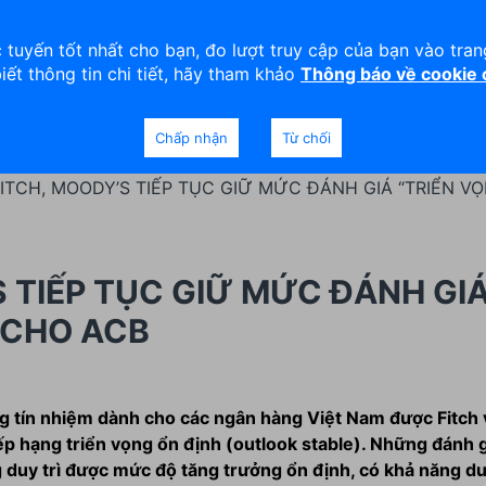
viện
An toàn
Thanh lý tài sản
 tuyến tốt nhất cho bạn, đo lượt truy cập của bạn vào tra
biết thông tin chi tiết, hãy tham khảo
Thông báo về cookie
Doanh nghiệp
Ngân hàng Ưu tiên
Chấp nhận
Từ chối
FITCH, MOODY’S TIẾP TỤC GIỮ MỨC ĐÁNH GIÁ “TRIỂN V
S TIẾP TỤC GIỮ MỨC ĐÁNH GI
 CHO ACB
 tín nhiệm dành cho các ngân hàng Việt Nam được Fitch 
p hạng triển vọng ổn định (outlook stable). Những đánh g
duy trì được mức độ tăng trưởng ổn định, có khả năng duy