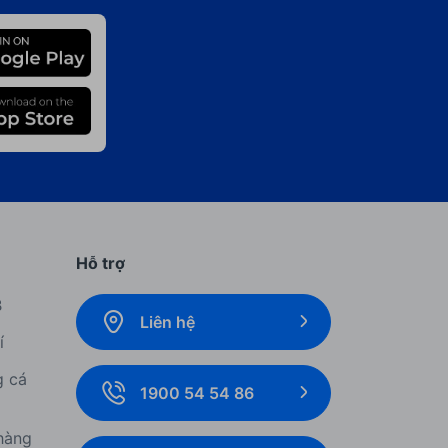
Hỗ trợ
B
Liên hệ
í
g cá
1900 54 54 86
hàng