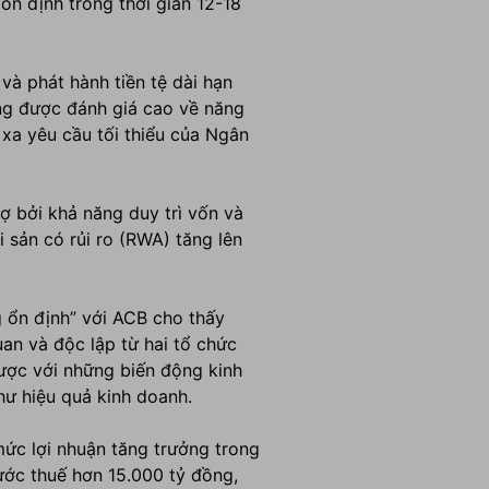
 ổn định trong thời gian 12-18
và phát hành tiền tệ dài hạn
ũng được đánh giá cao về năng
t xa yêu cầu tối thiểu của Ngân
ợ bởi khả năng duy trì vốn và
 sản có rủi ro (RWA) tăng lên
g ổn định” với ACB cho thấy
an và độc lập từ hai tổ chức
được với những biến động kinh
hư hiệu quả kinh doanh.
mức lợi nhuận tăng trưởng trong
rước thuế hơn 15.000 tỷ đồng,