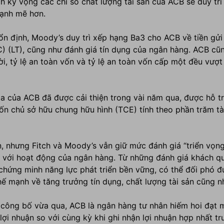
ch
kỳ vọng các chỉ số chất lượng tài sản của
ACB
sẽ duy trì
mạnh mẽ hơn.
ổn định, Moody’s duy trì xếp hạng Ba3 cho ACB về tiền gửi 
FC) (LT), cũng như đánh giá tín dụng của ngân hàng. ACB c
lời, tỷ lệ an toàn vốn và tỷ lệ an toàn vốn cấp một đều vượ
óa của ACB
đã được cải thiện trong vài năm qua, được hỗ tr
ốn chủ sở hữu chung hữu hình (TCE) tính theo phần trăm tài
n, nhưng Fitch và Moody’s vẫn giữ mức đánh giá “triển vọn
 với hoạt động của ngân hàng. Từ những đánh giá khách qu
 chứng minh năng lực phát triển bền vững, có thể đối phó 
thế mạnh về tăng trưởng tín dụng, chất lượng tài sản cũng n
 công bố vừa qua, ACB là ngân hàng tư nhân hiếm hoi đạt 
ợi nhuận so với cùng kỳ khi ghi nhận lợi nhuận hợp nhất t