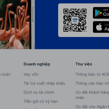
Doanh nghiệp
Thư viện
h toán
Vay vốn
Thông báo từ AC
Tài trợ xuất nhập khẩu
Thông cáo báo ch
Dịch vụ tài chính
Ưu đãi khách hàn
nhân
Tiền gửi có kỳ hạn
Ưu đãi cho Ngân 