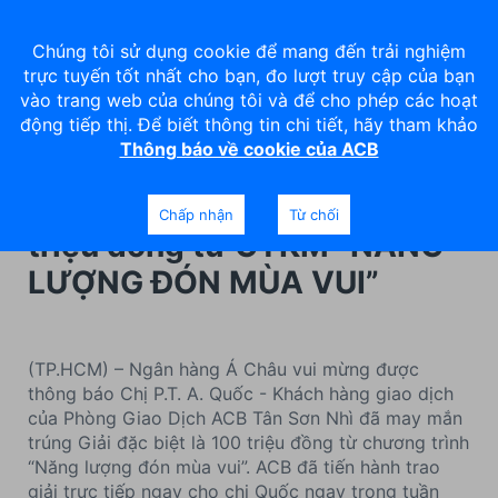
Chúng tôi sử dụng cookie để mang đến trải nghiệm
trực tuyến tốt nhất cho bạn, đo lượt truy cập của bạn
vào trang web của chúng tôi và để cho phép các hoạt
động tiếp thị. Để biết thông tin chi tiết, hãy tham khảo
Thông báo về cookie của ACB
Chúc mừng khách hàng may
mắn trúng giải đặc biệt 100
Chấp nhận
Từ chối
triệu đồng từ CTKM “NĂNG
LƯỢNG ĐÓN MÙA VUI”
(TP.HCM) – Ngân hàng Á Châu vui mừng được
thông báo Chị P.T. A. Quốc - Khách hàng giao dịch
của Phòng Giao Dịch ACB Tân Sơn Nhì đã may mắn
trúng Giải đặc biệt là 100 triệu đồng từ chương trình
“Năng lượng đón mùa vui”. ACB đã tiến hành trao
giải trực tiếp ngay cho chị Quốc ngay trong tuần