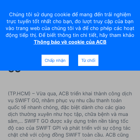
Chúng tôi sử dụng cookie để mang đến trải nghiệm
trực tuyến tốt nhất cho bạn, đo lượt truy cập của bạn
vào trang web của chúng tôi và để cho phép các hoạt
động tiếp thị. Để biết thông tin chi tiết, hãy tham khảo
Thông báo về cookie của ACB
ACB: Thanh toán xuyên biên
giới nhanh chóng với SWIFT
Chấp nhận
Từ chối
GO
(TP.HCM) – Vừa qua, ACB triển khai thành công dịch
vụ SWIFT GO, nhằm phục vụ nhu cầu thanh toán
quốc tế nhanh chóng, đặc biệt dành cho các giao
dịch thường xuyên như học tập, chữa bệnh và mua
sắm,… SWIFT GO được xây dựng trên nền tảng tốc
độ cao của SWIFT GPI và phát triển với sự cộng tác
chặt chẽ với cộng đồng SWIFT toàn cầu. ACB cũng