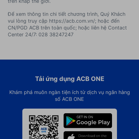
trên khắp thế giới.
Để xem thông tin chi tiết chương trình, Quý Khách
vui lòng truy cập https://acb.com.vn/; hoặc đến
CN/PGD ACB trên toàn quốc; hoặc liên hệ Contact
Center 24/7: 028 38247247
Tải ứng dụng ACB ONE
Khám phá muôn ngàn tiện ích từ dịch vụ ngân hàng
số ACB ONE