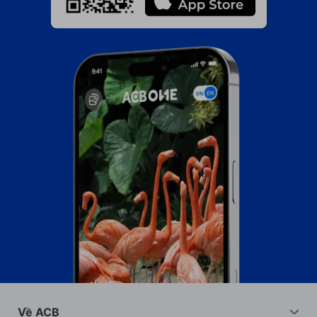
Về ACB