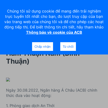
Chúng tôi sử dụng cookie để mang đến trải nghiệm
trực tuyến tốt nhất cho bạn, đo lượt truy cập của bạn
vào trang web của chúng tôi và để cho phép các hoạt
động tiếp thị. Để biết thông tin chi tiết, hãy tham khảo
Thông báo về cookie của ACB
ACB khai trương PGD An
Thới (Kiên Giang) và PGD
Chấp nhận
Từ chối
Hàm Thuận Nam (Bình
Thuận)
Ngày 30.08.2022, Ngân hàng Á Châu (ACB) chính
thức đưa vào hoạt động:
1. Phòng giao dịch An Thới