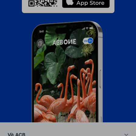
Về ACB