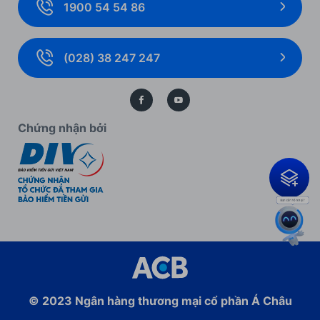
1900 54 54 86
Giải pháp thanh toán
Biểu mẫu, biểu phí cá nhân
Thẻ doanh nghiệp
Biểu mẫu, biểu phí doanh nghiệp
(028) 38 247 247
Bảo lãnh
Kiến thức ngân hàng
Bảo vệ dữ liệu cá nhân
Chứng nhận bởi
© 2023
Ngân hàng thương mại cổ phần
Á Châu