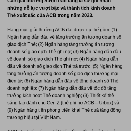
Các giải thưởng được trao tặng là
sự ghi nhận
những nỗ lực vượt bậc và thành tích kinh doanh
Thẻ xuất sắc của ACB trong năm 2023.
Hạng mục giải thưởng ACB đạt được cụ thể gồm: (1)
Ngân hàng dẫn đầu về tăng trưởng ấn tượng
d
oanh số
giao dịch Thẻ; (2) Ngân hàng tăng trưởng ấn tượng
d
oanh số giao dịch Thẻ ghi nợ; (3) Ngân hàng dẫn đầu
về doanh số giao dịch Thẻ ghi nợ; (4) Ngân hàng dẫn
đầu về doanh số giao dịch Thẻ trả trước; (5) Ngân hàng
tăng trưởng ấn tượng
d
oanh số
g
iao dịch thương mại
điện tử; (6) Ngân hàng dẫn đầu về tổng doanh số Thẻ
doanh nghiệp; (7) Ngân hàng dẫn đầu về tốc độ tăng
trưởng kích hoạt Thẻ doanh nghiệp; (8) Thiết kế thẻ
sáng tạo dành cho Gen Z (thẻ ghi nợ ACB – Urbox) và
(9) Ngân hàng tiên phong triển khai Thẻ quà tặng đồng
thương hiệu tại Việt Nam.