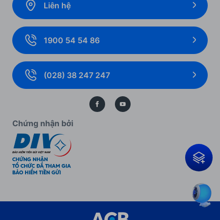
Liên hệ
Gói giải pháp
Ưu đãi cho Ngân hàng số
Ngoại hối và Thị trường tài chính
Ưu đãi khách hàng doanh nghiệp
1900 54 54 86
Giải pháp thanh toán
Biểu mẫu, biểu phí cá nhân
Thẻ doanh nghiệp
Biểu mẫu, biểu phí doanh nghiệp
(028) 38 247 247
Bảo lãnh
Kiến thức ngân hàng
Bảo vệ dữ liệu cá nhân
Chứng nhận bởi