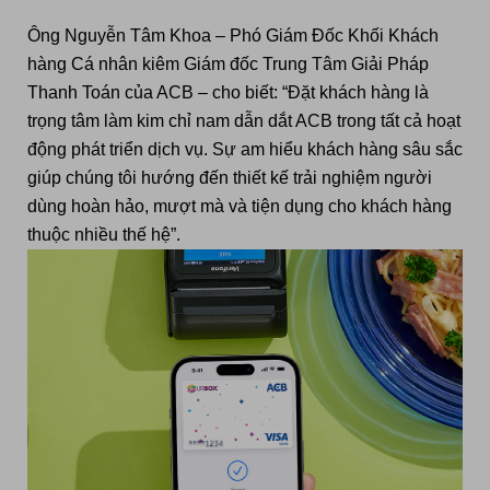
Ông Nguyễn Tâm Khoa – Phó Giám Đốc Khối Khách
hàng Cá nhân kiêm Giám đốc Trung Tâm Giải Pháp
Thanh Toán của ACB – cho biết:
“Đặt k
hách hàng là
trọng tâm làm
kim chỉ nam dẫn dắt ACB trong
tất
cả
hoạt
động phát
triển dịch vụ
. Sự am hiểu khách h
à
ng
sâu sắc
giúp chúng tôi hướng
đến
thiết kế trải nghiệm
người
dùng hoàn hảo, mượt mà và tiện dụng cho khách hàng
thuộc nhiều
thế hệ
”.