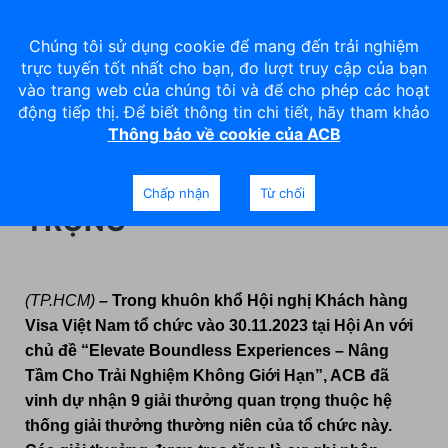
Chúng tôi sử dụng cookie để mang đến trải nghiệm
trực tuyến tốt nhất cho bạn, đo lượt truy cập của bạn
vào trang web của chúng tôi và để cho phép các hoạt
động tiếp thị. Để biết thông tin chi tiết, hãy tham khảo
Thông báo về cookie của ACB
ACB ĐƯỢC VISA VINH DANH
VỚI 9 GIẢI THƯỞNG QUAN
Chấp nhận
Từ chối
TRỌNG
(TP.HCM)
– Trong khuôn khổ Hội nghị Khách hàng
Visa
Việt Nam tổ chức
vào
30
.
11
.
2023 tại Hội An với
chủ đề “Elevate Boundless Experiences – Nâng
Tầm Cho Trải Nghiệm Không Giới Hạn”
, ACB đã
vinh dự nhận 9 giải thưởng quan trọng thuộc hệ
thống giải thưởng thường niên của tổ chức này.