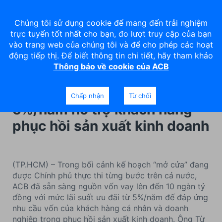
Chúng tôi sử dụng cookie để mang đến trải nghiệm
trực tuyến tốt nhất cho bạn, đo lượt truy cập của bạn
vào trang web của chúng tôi và để cho phép các hoạt
động tiếp thị. Để biết thông tin chi tiết, hãy tham khảo
Thông báo về cookie của ACB
ACB dành gói vay 10 ngàn tỷ
đồng với lãi suất ưu đãi từ
Chấp nhận
Từ chối
5%/năm hỗ trợ khách hàng
phục hồi sản xuất kinh doanh
(TP.HCM) – Trong bối cảnh kế hoạch “mở cửa” đang
được Chính phủ thực thi từng bước trên cả nước,
ACB đã sẵn sàng nguồn vốn vay lên đến 10 ngàn tỷ
đồng với mức lãi suất ưu đãi từ 5%/năm đế đáp ứng
nhu cầu vốn của khách hàng cá nhân và doanh
nghiệp trong phục hồi sản xuất kinh doanh. Ông Từ