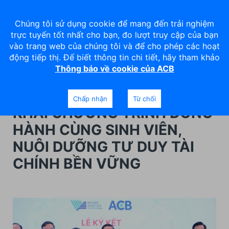
Chúng tôi sử dụng cookie để mang đến trải nghiệm
trực tuyến tốt nhất cho bạn, đo lượt truy cập của bạn
vào trang web của chúng tôi và để cho phép các hoạt
động tiếp thị. Để biết thông tin chi tiết, hãy tham khảo
Thông báo về cookie của ACB
ACB & ĐẠI HỌC QUỐC GIA
TP.HCM PHỐI HỢP TRIỂN
Chấp nhận
Từ chối
KHAI CHƯƠNG TRÌNH ĐỒNG
HÀNH CÙNG SINH VIÊN,
NUÔI DƯỠNG TƯ DUY TÀI
CHÍNH BỀN VỮNG