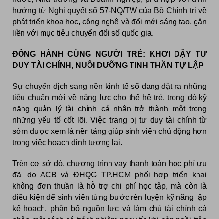
hướng từ Nghị quyết số 57-NQ/TW của Bộ Chính trị về
phát triển khoa học, công nghệ và đổi mới sáng tạo, gắn
liền với mục tiêu chuyển đổi số quốc gia.
ĐỒNG HÀNH CÙNG NGƯỜI TRẺ: KHƠI DẬY TƯ
DUY TÀI CHÍNH, NUÔI DƯỠNG TINH THẦN TỰ LẬP
Sự chuyển dịch sang nền kinh tế số đang đặt ra những
tiêu chuẩn mới về năng lực cho thế hệ trẻ, trong đó kỹ
năng quản lý tài chính cá nhân trở thành một trong
những yếu tố cốt lõi. Việc trang bị tư duy tài chính từ
sớm được xem là nền tảng giúp sinh viên chủ động hơn
trong việc hoạch định tương lai.
Trên cơ sở đó, chương trình vay thanh toán học phí ưu
đãi do ACB và ĐHQG TP.HCM phối hợp triển khai
không đơn thuần là hỗ trợ chi phí học tập, mà còn là
điều kiện để sinh viên từng bước rèn luyện kỹ năng lập
kế hoạch, phân bổ nguồn lực và làm chủ tài chính cá