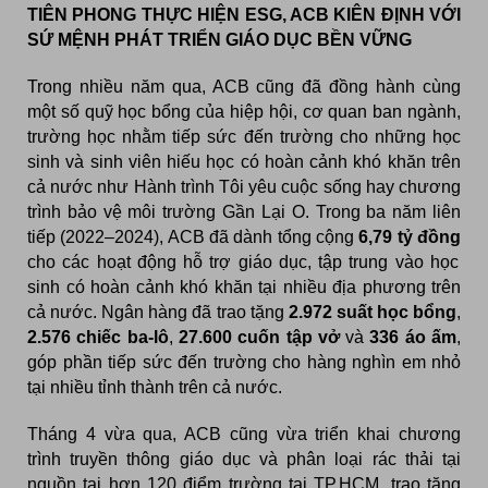
TIÊN PHONG THỰC HIỆN ESG, ACB KIÊN ĐỊNH VỚI
SỨ MỆNH PHÁT TRIỂN GIÁO DỤC BỀN VỮNG
Trong nhiều năm qua, ACB cũng đã đồng hành cùng
một số quỹ học bổng của hiệp hội, cơ quan ban ngành,
trường học nhằm tiếp sức đến trường cho những học
sinh và sinh viên hiếu học có hoàn cảnh khó khăn trên
cả nước như Hành trình Tôi yêu cuộc sống hay chương
trình bảo vệ môi trường Gần Lại O. Trong ba năm liên
tiếp (2022–2024), ACB đã dành tổng cộng
6,79 tỷ đồng
cho các hoạt động hỗ trợ giáo dục, tập trung vào học
sinh có hoàn cảnh khó khăn tại nhiều địa phương trên
cả nước. Ngân hàng đã trao tặng
2.972 suất học bổng
,
2.576 chiếc ba-lô
,
27.600 cuốn tập vở
và
336 áo ấm
,
góp phần tiếp sức đến trường cho hàng nghìn em nhỏ
tại nhiều tỉnh thành trên cả nước.
Tháng 4 vừa qua, ACB cũng vừa triển khai chương
trình truyền thông giáo dục và phân loại rác thải tại
nguồn tại hơn 120 điểm trường tại TP.HCM, trao tặng