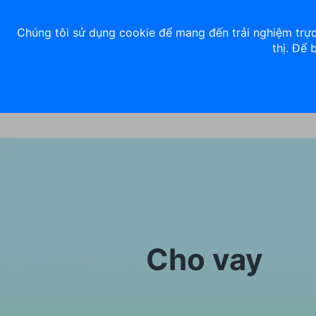
Về chúng tôi
Nhà đầu tư
Tuyển dụng
ACB Rewards
Thư 
Chúng tôi sử dụng cookie để mang đến trải nghiệm trực
thị. Để 
Ngân hàng số
Cá nhân
Cho vay