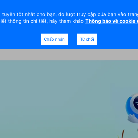
viện
An toàn
Thanh lý tài sản
 tuyến tốt nhất cho bạn, đo lượt truy cập của bạn vào tra
biết thông tin chi tiết, hãy tham khảo
Thông báo về cookie
Doanh nghiệp
Ngân hàng Ưu tiên
Chấp nhận
Từ chối