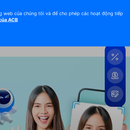
Hỗ trợ 24/7
Liên hệ
ng web của chúng tôi và để cho phép các hoạt động tiếp
 của ACB
Đăng nhập
Công
cụ &
Tiện
ích
Mở
rộng