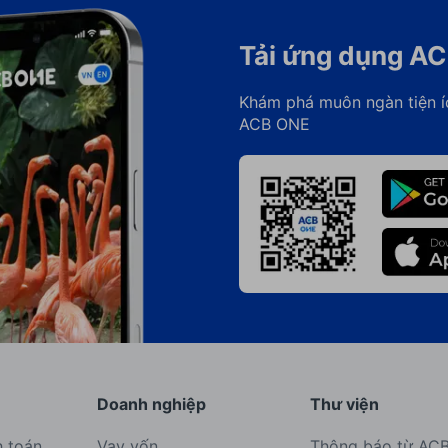
Tải ứng dụng A
Khám phá muôn ngàn tiện í
ACB ONE
Doanh nghiệp
Thư viện
h toán
Vay vốn
Thông báo từ AC