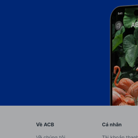
Về ACB
Cá nhân
Về chúng tôi
Tài khoản than