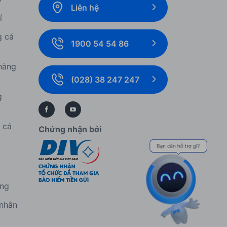
Liên hệ
í
g cá
1900 54 54 86
hàng
(028) 38 247 247
g
í cá
Chứng nhận bởi
í
àng
 nhân