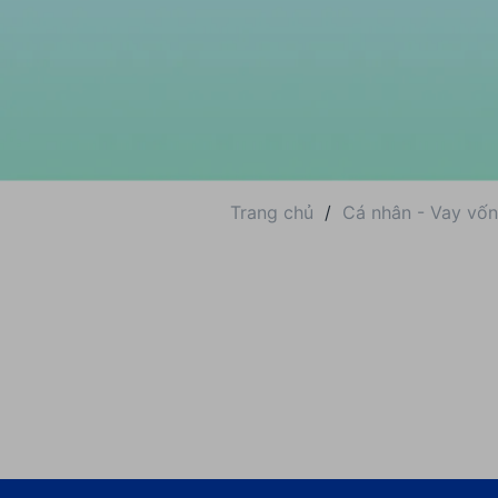
Trang chủ
/
Cá nhân - Vay vốn