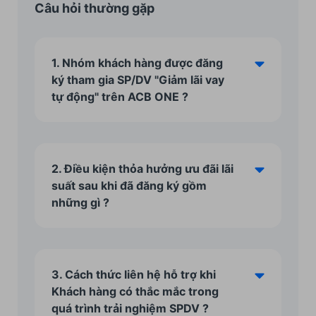
Câu hỏi thường gặp
1. Nhóm khách hàng được đăng
ký tham gia SP/DV "Giảm lãi vay
tự động" trên ACB ONE ?
Khách hàng cá nhân và có tài khoản
vay đang còn dư nợ tại ACB thỏa điều
kiện tham gia chương trình: Tài khoản
vay không thuộc các nhóm loại trừ như
2. Điều kiện thỏa hưởng ưu đãi lãi
Thấu chi, Cầm cố sổ tiết kiệm, Vay ưu
suất sau khi đã đăng ký gồm
đãi CBNV ACB,…; Tài khoản vay chưa
những gì ?
được hưởng ưu đãi trình ngoại lệ; Tài
Sau khi đã đăng ký tài khoản vay tham
khoản vay chưa tới kỳ điều chỉnh lãi
gia SPDV Giảm lãi vay tự động, khi đến
suất cuối cùng; …
ngày điều chỉnh lãi suất của tài khoản
vay, hệ thống sẽ xét các điều kiện thỏa
3. Cách thức liên hệ hỗ trợ khi
như sau: Tài khoản vay không thuộc
Khách hàng có thắc mắc trong
các nhóm loại trừ như Thấu chi, Cầm
quá trình trải nghiệm SPDV ?
cố sổ tiết kiệm, Vay ưu đãi CBNV ACB,