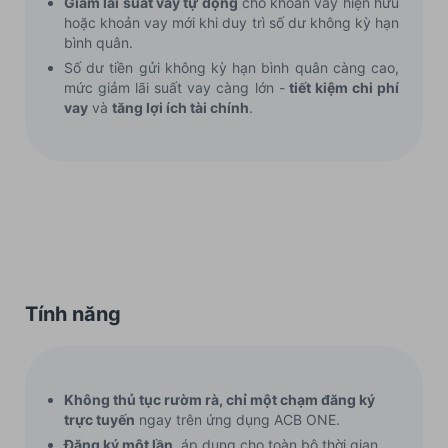
Giảm lãi suất vay tự động
cho khoản vay hiện hữu
hoặc khoản vay mới khi duy trì số dư không kỳ hạn
bình quân.
Số dư tiền gửi không kỳ hạn bình quân càng cao,
mức giảm lãi suất vay càng lớn -
tiết kiệm chi phí
vay
và
tăng lợi ích tài chính
.
Tính năng
Không thủ tục rườm rà, chỉ một chạm đăng ký
trực tuyến
ngay trên ứng dụng ACB ONE.
Đăng ký một lần
, áp dụng cho toàn bộ thời gian