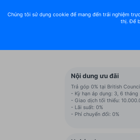
Về chúng tôi
Nhà đầu tư
Tuyển dụng
ACB Rewards
Thư 
Chúng tôi sử dụng cookie để mang đến trải nghiệm trực
thị. Để 
Ngân hàng số
Cá nhân
Nội dung ưu đãi
Trả góp 0% tại British Counc
- Kỳ hạn áp dụng: 3, 6 tháng
- Giao dịch tối thiểu: 10.00
- Lãi suất: 0%
- Phí chuyển đổi: 0%