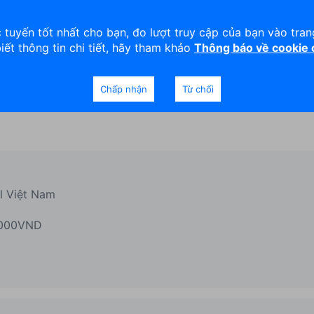
viện
An toàn
Thanh lý tài sản
 tuyến tốt nhất cho bạn, đo lượt truy cập của bạn vào tra
biết thông tin chi tiết, hãy tham khảo
Thông báo về cookie
Doanh nghiệp
Ngân hàng Ưu tiên
Chấp nhận
Từ chối
il Việt Nam
0.000VND