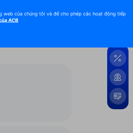
Hỗ trợ 24/7
Liên hệ
ng web của chúng tôi và để cho phép các hoạt động tiếp
 của ACB
Đăng nhập
Công
cụ &
Tiện
ích
Mở
rộng