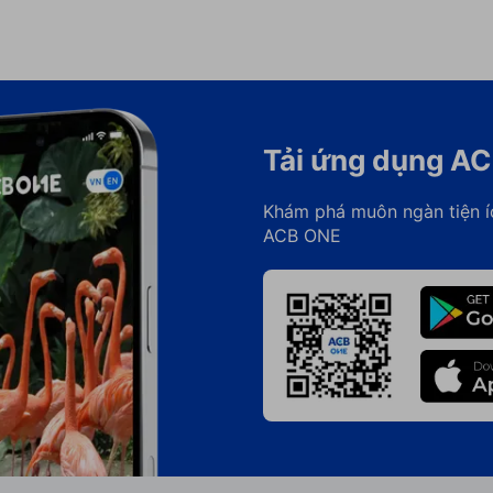
Tải ứng dụng A
Khám phá muôn ngàn tiện í
ACB ONE