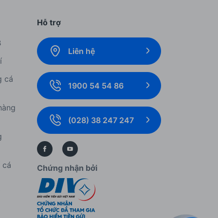
Hỗ trợ
B
Liên hệ
í
g cá
1900 54 54 86
hàng
(028) 38 247 247
g
í cá
Chứng nhận bởi
í