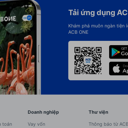
Tải ứng dụng A
Khám phá muôn ngàn tiện í
ACB ONE
Doanh nghiệp
Thư viện
h toán
Vay vốn
Thông báo từ AC