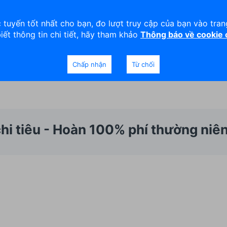
viện
An toàn
Thanh lý tài sản
 tuyến tốt nhất cho bạn, đo lượt truy cập của bạn vào tra
biết thông tin chi tiết, hãy tham khảo
Thông báo về cookie
Doanh nghiệp
Ngân hàng Ưu tiên
Chấp nhận
Từ chối
chi tiêu - Hoàn 100% phí thường ni