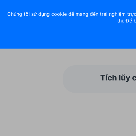
Về chúng tôi
Nhà đầu tư
Tuyển dụng
ACB Rewards
Thư 
Chúng tôi sử dụng cookie để mang đến trải nghiệm trực
thị. Để 
Ngân hàng số
Cá nhân
Tích lũy 