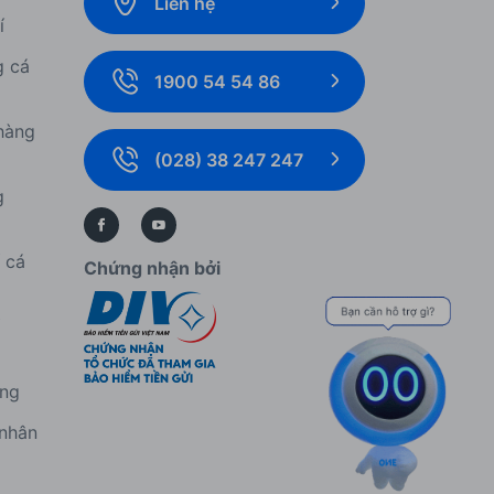
Liên hệ
í
g cá
1900 54 54 86
hàng
(028) 38 247 247
g
í cá
Chứng nhận bởi
í
àng
 nhân