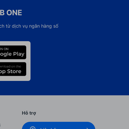
CB ONE
ch từ dịch vụ ngân hàng số
Hỗ trợ
B