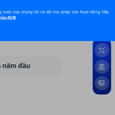
Hỗ trợ 24/7
Liên hệ
ng web của chúng tôi và để cho phép các hoạt động tiếp
 của ACB
Đăng nhập
Công
cụ &
Tiện
ích
ên năm đầu
Mở
rộng