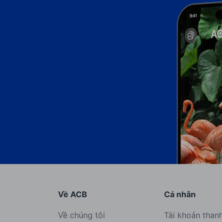
Về ACB
Cá nhân
Về chúng tôi
Tài khoản than