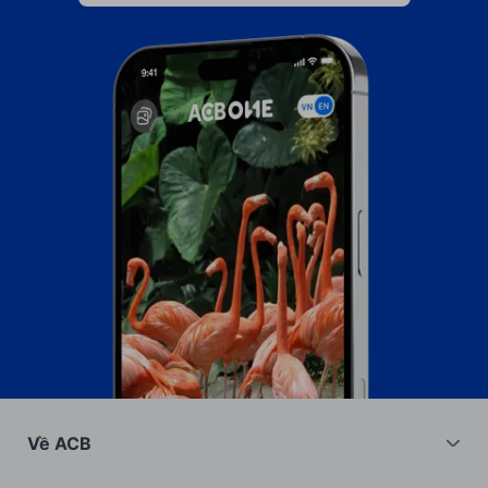
Về ACB