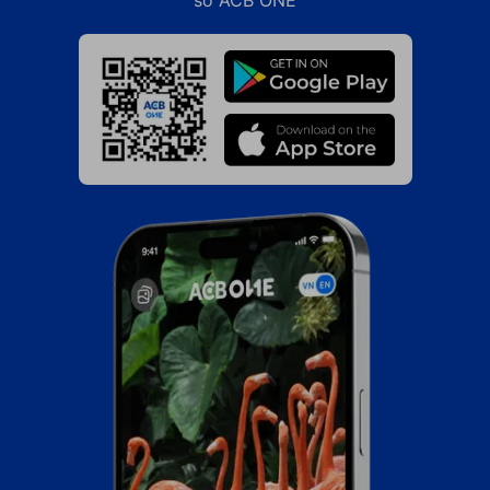
số ACB ONE