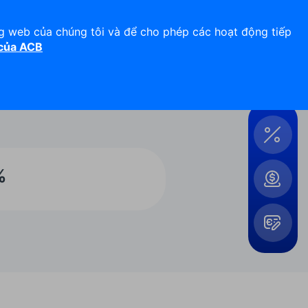
Hỗ trợ 24/7
Liên hệ
ng web của chúng tôi và để cho phép các hoạt động tiếp
 của ACB
Đăng nhập
Công
cụ &
Tiện
ích
%
Mở
rộng