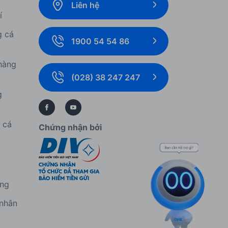
Liên hệ
í
g cá
1900 54 54 86
hàng
(028) 38 247 247
g
í cá
Chứng nhận bởi
í
àng
 nhân