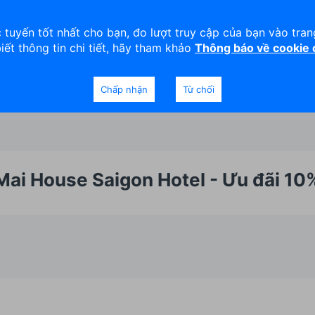
viện
An toàn
Thanh lý tài sản
 tuyến tốt nhất cho bạn, đo lượt truy cập của bạn vào tra
biết thông tin chi tiết, hãy tham khảo
Thông báo về cookie
Doanh nghiệp
Ngân hàng Ưu tiên
Chấp nhận
Từ chối
Mai House Saigon Hotel - Ưu đãi 10