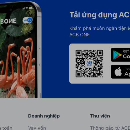
Tải ứng dụng A
Khám phá muôn ngàn tiện í
ACB ONE
Doanh nghiệp
Thư viện
h toán
Vay vốn
Thông báo từ AC