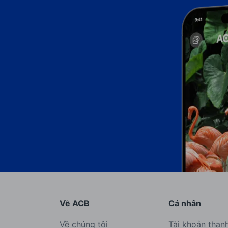
Về ACB
Cá nhân
Về chúng tôi
Tài khoản than