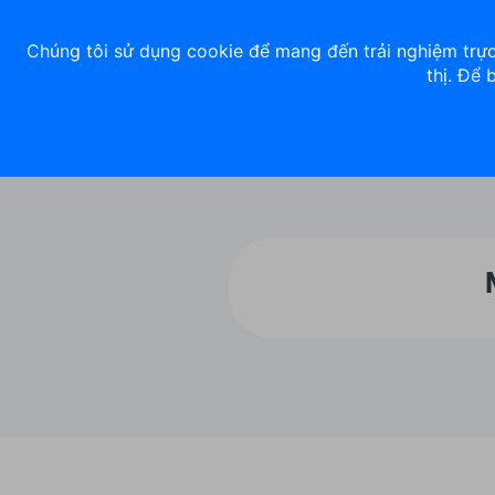
Về chúng tôi
Nhà đầu tư
Tuyển dụng
ACB Rewards
Thư 
Chúng tôi sử dụng cookie để mang đến trải nghiệm trực
thị. Để 
Ngân hàng số
Cá nhân