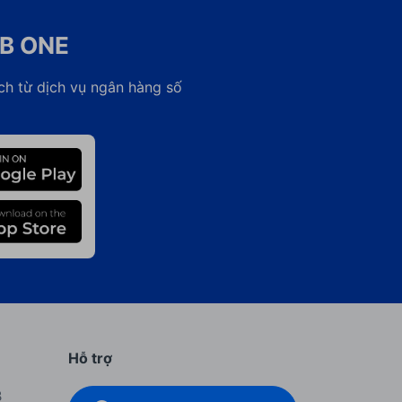
CB ONE
ch từ dịch vụ ngân hàng số
Hỗ trợ
B