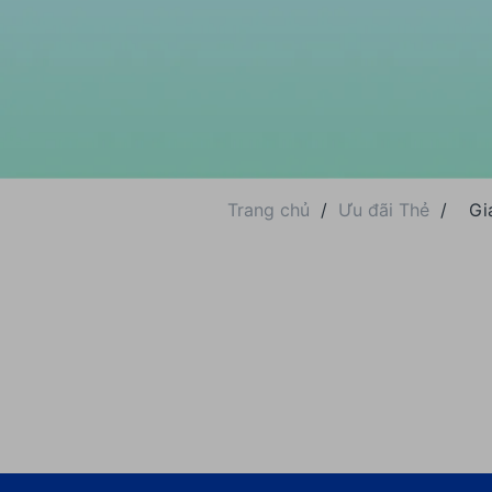
Trang chủ
/
Ưu đãi Thẻ
/
Gi