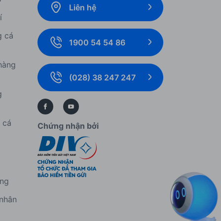
Liên hệ
í
g cá
1900 54 54 86
hàng
(028) 38 247 247
g
í cá
Chứng nhận bởi
í
àng
 nhân