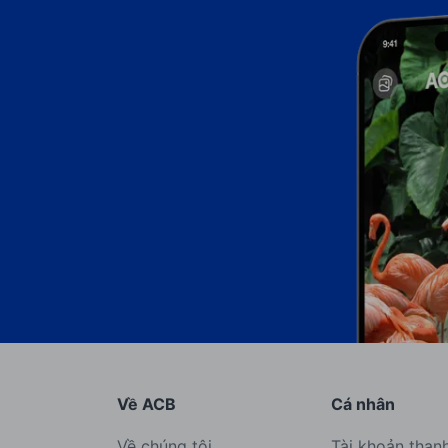
Về ACB
Cá nhân
Về chúng tôi
Tài khoản than