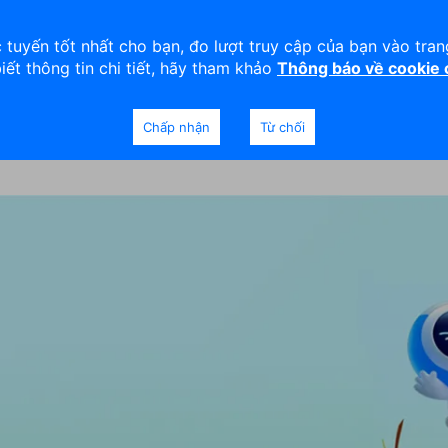
viện
An toàn
Thanh lý tài sản
 tuyến tốt nhất cho bạn, đo lượt truy cập của bạn vào tra
biết thông tin chi tiết, hãy tham khảo
Thông báo về cookie
Doanh nghiệp
Ngân hàng Ưu tiên
Chấp nhận
Từ chối