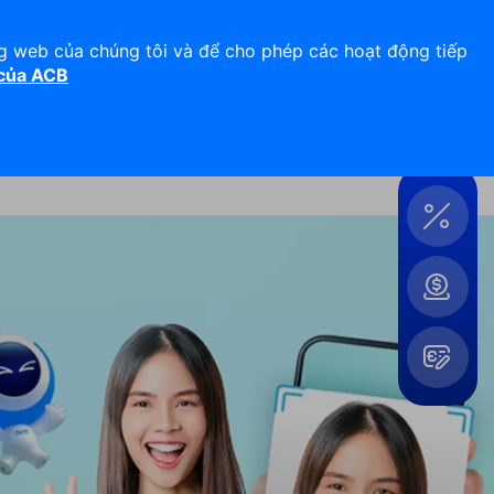
Hỗ trợ 24/7
Liên hệ
ng web của chúng tôi và để cho phép các hoạt động tiếp
 của ACB
Đăng nhập
Công
cụ &
Tiện
ích
Mở
rộng