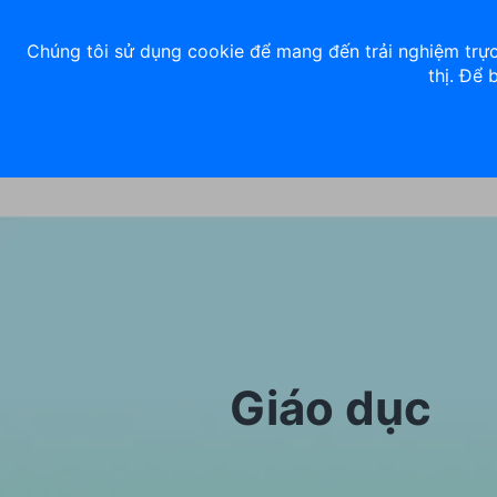
Về chúng tôi
Nhà đầu tư
Tuyển dụng
ACB Rewards
Thư 
Chúng tôi sử dụng cookie để mang đến trải nghiệm trực
thị. Để 
Ngân hàng số
Cá nhân
Giáo dục