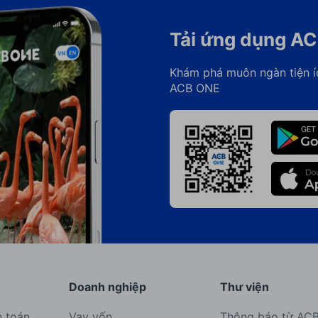
Tải ứng dụng A
Khám phá muôn ngàn tiện í
ACB ONE
Doanh nghiệp
Thư viện
h toán
Vay vốn
Thông báo từ AC