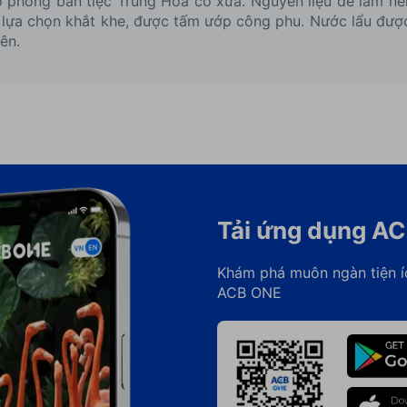
ô phỏng bàn tiệc Trung Hoa cố xưa. Nguyên liệu để làm n
h lựa chọn khắt khe, được tấm ướp công phu. Nước lẩu đư
ên.
Tải ứng dụng A
Khám phá muôn ngàn tiện í
ACB ONE