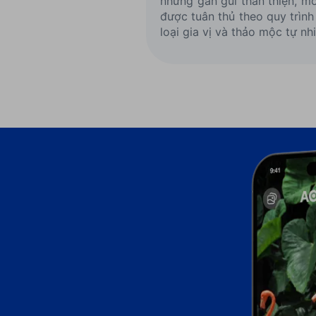
nhưng gần gũi thân thiện, m
được tuân thủ theo quy trìn
loại gia vị và thảo mộc tự nhi