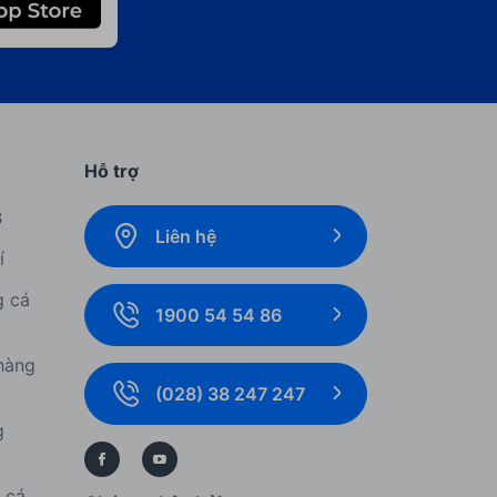
Hỗ trợ
B
Liên hệ
í
g cá
1900 54 54 86
hàng
(028) 38 247 247
g
í cá