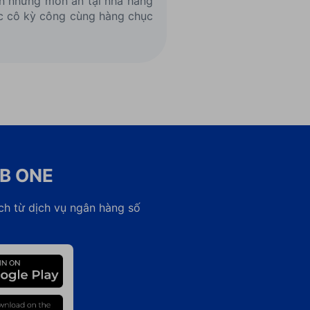
ên những món ăn tại nhà hàng
ợc cô kỳ công cùng hàng chục
CB ONE
ch từ dịch vụ ngân hàng số