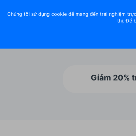
Về chúng tôi
Nhà đầu tư
Tuyển dụng
ACB Rewards
Thư 
Chúng tôi sử dụng cookie để mang đến trải nghiệm trực
thị. Để 
Ngân hàng số
Cá nhân
Giảm 20% tr