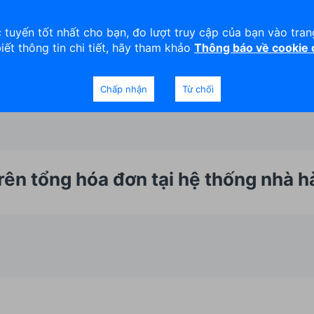
viện
An toàn
Thanh lý tài sản
 tuyến tốt nhất cho bạn, đo lượt truy cập của bạn vào tra
biết thông tin chi tiết, hãy tham khảo
Thông báo về cookie
Doanh nghiệp
Ngân hàng Ưu tiên
Chấp nhận
Từ chối
ên tổng hóa đơn tại hệ thống nhà 