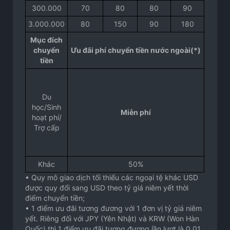
300.000
70
80
80
90
3.000.000
80
150
90
180
Mục đích
chuyển
Ưu đãi phí chuyển tiền nước ngoài(*)
tiền
Du
học/Sinh
Miễn phí
hoạt phí/
Trợ cấp
Khác
50%
• Quy mô giao dịch tối thiểu các ngoại tệ khác USD
được quy đổi sang USD theo tỷ giá niêm yết thời
điểm chuyển tiền;
• 1 điểm ưu đãi tương đương với 1 đơn vị tỷ giá niêm
yết. Riêng đối với JPY (Yên Nhật) và KRW (Won Hàn
Quốc) thì 1 điểm ưu đãi tương đương lần lượt là 0,01